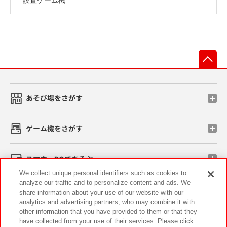
先
あそび場をさがす
ゲーム機をさがす
スマホ・PCであそぶ
We collect unique personal identifiers such as cookies to
analyze our traffic and to personalize content and ads. We
イベント・キャンペーン
share information about your use of our website with our
analytics and advertising partners, who may combine it with
other information that you have provided to them or that they
have collected from your use of their services. Please click