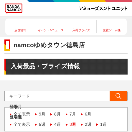
店舗情報
イベント&ニュース
入荷プライズ
設置ゲーム機
namcoゆめタウン徳島店
入荷景品・プライズ情報
登場月
全て表示
9月
8月
7月
6月
登場週
全て表示
5週
4週
3週
2週
1週