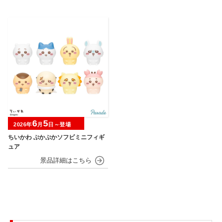
6
5
2026年
月
日～登場
ちいかわ ぷかぷかソフビミニフィギ
ュア