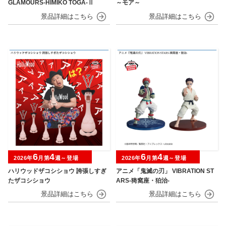
GLAMOURS-HIMIKO TOGA-Ⅱ
～モア～
6
4
6
4
2026年
月第
週～登場
2026年
月第
週～登場
ハリウッドザコシショウ 誇張しすぎ
アニメ「鬼滅の刃」 VIBRATION ST
たザコシショウ
ARS-猗窩座・狛治-