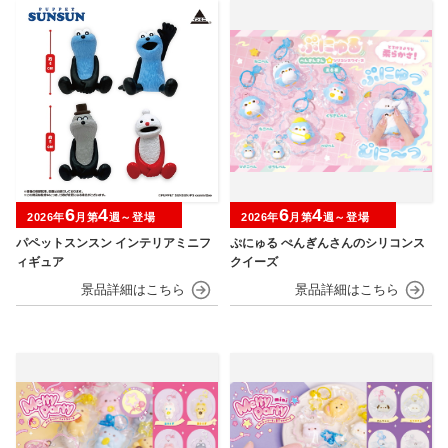
6
4
6
4
2026年
月第
週～登場
2026年
月第
週～登場
パペットスンスン インテリアミニフ
ぷにゅる ぺんぎんさんのシリコンス
ィギュア
クイーズ