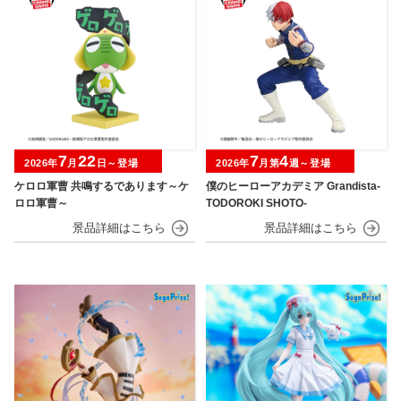
7
22
7
4
2026年
月
日～登場
2026年
月第
週～登場
ケロロ軍曹 共鳴するであります～ケ
僕のヒーローアカデミア Grandista-
ロロ軍曹～
TODOROKI SHOTO-