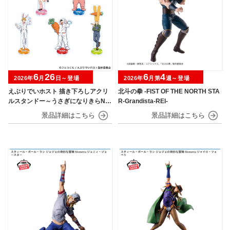
6
26
6
4
2026年
月
日～登場
2026年
月第
週～登場
えぶりでいホスト 描き下ろしアクリ
北斗の拳 -FIST OF THE NORTH STA
ルスタンドー～うさぎになりきらNIG
R-Grandista-REI-
HT～