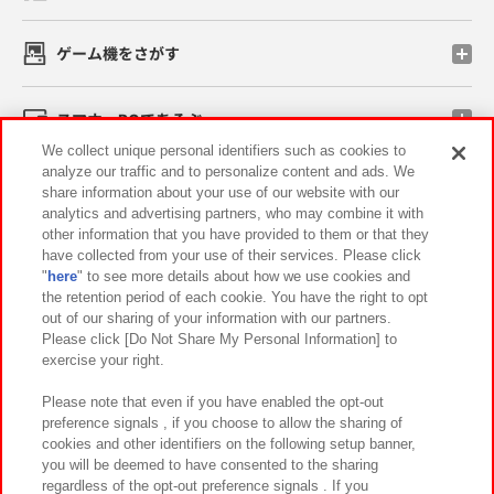
ゲーム機をさがす
スマホ・PCであそぶ
We collect unique personal identifiers such as cookies to
analyze our traffic and to personalize content and ads. We
イベント・キャンペーン
share information about your use of our website with our
analytics and advertising partners, who may combine it with
other information that you have provided to them or that they
have collected from your use of their services. Please click
"
here
" to see more details about how we use cookies and
関連会社
サステナビリティ
サイトポリシー
the retention period of each cookie. You have the right to opt
out of our sharing of your information with our partners.
プライバシーポリシー
ウェブアクセシビリティ方針と検証結果
Please click [Do Not Share My Personal Information] to
exercise your right.
お取引先さまとともに
食品のご提供について
カスタマーハラスメント対応方針
よくあるご質問・お問い合わせ
Please note that even if you have enabled the opt-out
preference signals , if you choose to allow the sharing of
cookies and other identifiers on the following setup banner,
you will be deemed to have consented to the sharing
regardless of the opt-out preference signals . If you