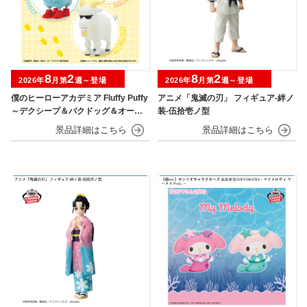
8
2
8
2
2026年
月第
週～登場
2026年
月第
週～登場
僕のヒーローアカデミア Fluffy Puffy
アニメ「鬼滅の刃」 フィギュア-絆ノ
～デクシープ＆バクドッグ＆オール
装-伍拾壱ノ型
マイゴート～