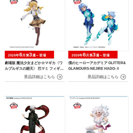
6
3
6
3
2026年
月第
週～登場
2026年
月第
週～登場
劇場版 魔法少女まどか☆マギカ〈ワ
僕のヒーローアカデミア GLITTER&
ルプルギスの廻天〉 巴マミ フィギュ
GLAMOURS-NEJIRE HADO-Ⅱ
ア