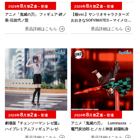
8
2
8
2
2026年
月第
週～登場
2026年
月第
週～登場
アニメ「鬼滅の刃」 フィギュア-絆ノ
【箱ver.】サンリオキャラクターズ
装-伍拾弐ノ型
おおきなSOFVIMATES～マイメロデ
ィ マーメイドver. ～
8
2
8
2
2026年
月第
週～登場
2026年
月第
週～登場
劇場版『チェンソーマン レゼ篇』
アニメ「鬼滅の刃」 Luminasta ‐
ハイプレミアムフィギュア‐レゼ‐
竈門炭治郎‐ヒノカミ神楽 斜陽転身