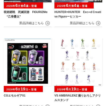
6
4
6
4
2026年
月第
週～登場
2026年
月第
週～登場
呪術廻戦 死滅回游 FIGURIZMα
HUNTER×HUNTER Exc∞d Creati
“乙骨憂太”
ve Figureーヒソカー
6
19
6
19
2026年
月
日～登場
2026年
月
日～登場
CGエモルギア01
VS AMBIVALENZ 撮りおろしアクリ
ルスタンド