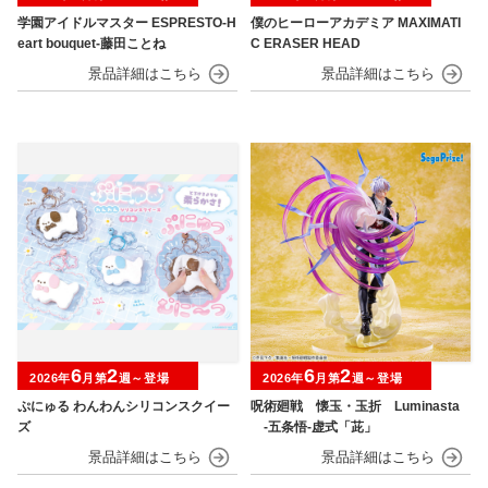
学園アイドルマスター ESPRESTO-H
僕のヒーローアカデミア MAXIMATI
eart bouquet-藤田ことね
C ERASER HEAD
6
2
6
2
2026年
月第
週～登場
2026年
月第
週～登場
ぷにゅる わんわんシリコンスクイー
呪術廻戦 懐玉・玉折 Luminasta
ズ
‐五条悟‐虚式「茈」