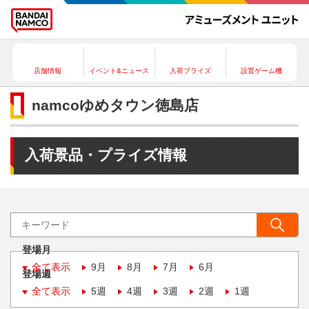
店舗情報
イベント&ニュース
入荷プライズ
設置ゲーム機
namcoゆめタウン徳島店
入荷景品・プライズ情報
登場月
全て表示
9月
8月
7月
6月
登場週
全て表示
5週
4週
3週
2週
1週