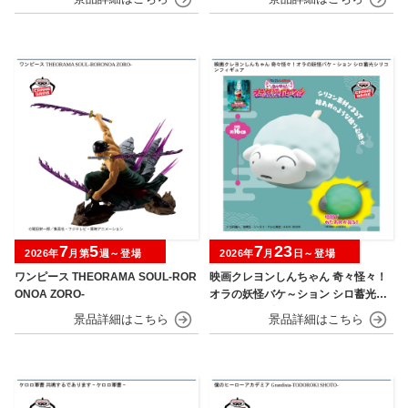
7
5
7
23
2026年
月第
週～登場
2026年
月
日～登場
ワンピース THEORAMA SOUL-ROR
映画クレヨンしんちゃん 奇々怪々！
ONOA ZORO-
オラの妖怪バケ～ション シロ蓄光シ
リコンフィギュア