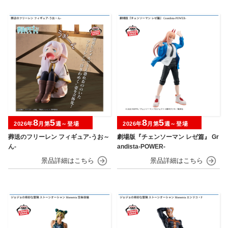
8
5
8
5
2026年
月第
週～登場
2026年
月第
週～登場
葬送のフリーレン フィギュア-うお～
劇場版『チェンソーマン レゼ篇』 Gr
ん-
andista-POWER-