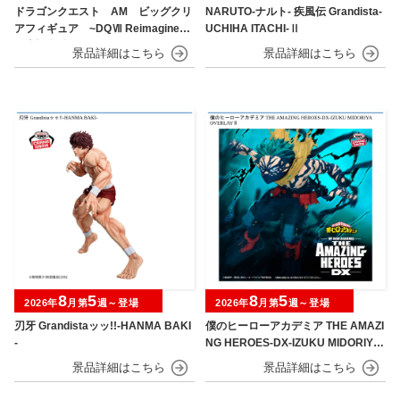
ドラゴンクエスト AM ビッグクリ
NARUTO-ナルト- 疾風伝 Grandista-
アフィギュア ~DQⅦ Reimagined
UCHIHA ITACHI-Ⅱ
発売記念編~
8
5
8
5
2026年
月第
週～登場
2026年
月第
週～登場
刃牙 Grandistaッッ!!-HANMA BAKI
僕のヒーローアカデミア THE AMAZI
-
NG HEROES-DX-IZUKU MIDORIYA
OVERLAY Ⅱ