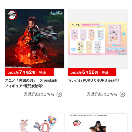
7
2
6
26
2026年
月第
週～登場
2026年
月
日～登場
アニメ「鬼滅の刃」 XrossLink
ちいかわ PUKU CHURU seal①
フィギュア“竈門炭治郎“