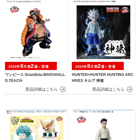
8
2
8
2
2026年
月第
週～登場
2026年
月第
週～登場
ワンピース Grandista-MARSHALL.
HUNTER×HUNTER HUNTING ARC
D.TEACH-
HIVES キルア 神速