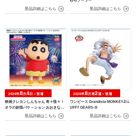
ゆらソーラー
8
4
8
2
2026年
月
日～登場
2026年
月第
週～登場
映画クレヨンしんちゃん 奇々怪々！
ワンピース Grandista-MONKEY.D.L
オラの妖怪バケ～ション おおきなSO
UFFY GEAR5-Ⅲ
FVIMATES～野原しんのすけ～