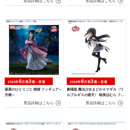
6
3
6
3
2026年
月第
週～登場
2026年
月第
週～登場
薬屋のひとりごと 猫猫 フィギュア～
劇場版 魔法少女まどか☆マギカ〈ワ
月精～
ルプルギスの廻天〉 暁美ほむら フィ
ギュア