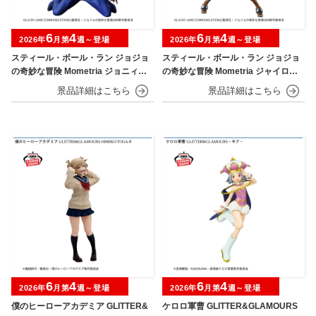
6
4
6
4
2026年
月第
週～登場
2026年
月第
週～登場
スティール・ボール・ラン ジョジョ
スティール・ボール・ラン ジョジョ
の奇妙な冒険 Mometria ジョニィ・
の奇妙な冒険 Mometria ジャイロ・
ジョースター
ツェペリ
6
4
6
4
2026年
月第
週～登場
2026年
月第
週～登場
僕のヒーローアカデミア GLITTER&
ケロロ軍曹 GLITTER&GLAMOURS