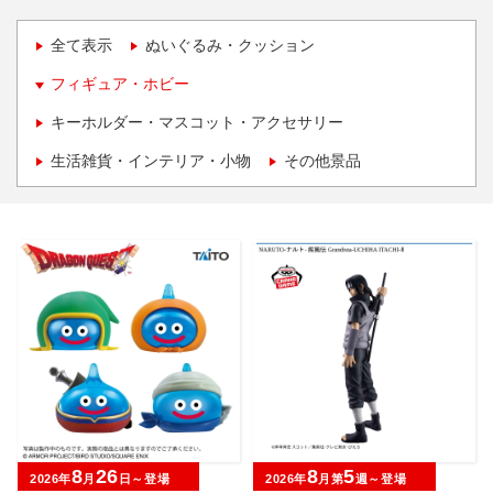
全て表示
ぬいぐるみ・クッション
フィギュア・ホビー
キーホルダー・マスコット・アクセサリー
生活雑貨・インテリア・小物
その他景品
8
26
8
5
2026年
月
日～登場
2026年
月第
週～登場