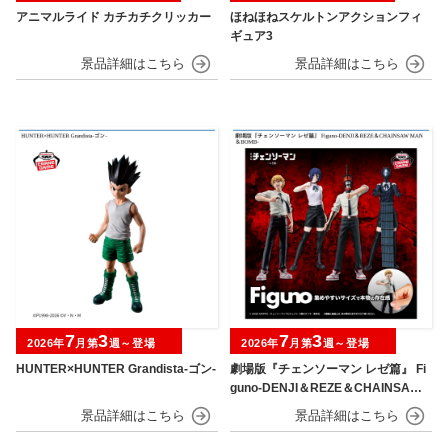
アニマルライド カチカチクリッカー
ほねほねスケルトンアクションフィ
ギュア3
7
3
7
3
2026年
月第
週～登場
2026年
月第
週～登場
HUNTER×HUNTER Grandista-ゴン-
劇場版『チェンソーマン レゼ篇』 Fi
guno-DENJI＆REZE＆CHAINSAW
MAN＆BOMB-