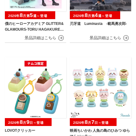
8
5
8
4
2026年
月第
週～登場
2026年
月第
週～登場
僕のヒーローアカデミア GLITTER&
刃牙道 Luminasta ‐範馬勇次郎‐
GLAMOURS-TORU HAGAKURE＆
MINA ASHIDO-
8
9
8
7
2026年
月
日～登場
2026年
月
日～登場
LOVOTクリッカー
映画ちいかわ 人魚の島のひみつ ゆら