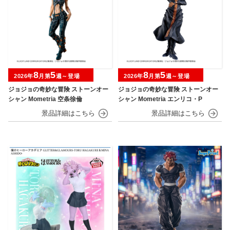
8
5
8
5
2026年
月第
週～登場
2026年
月第
週～登場
ジョジョの奇妙な冒険 ストーンオー
ジョジョの奇妙な冒険 ストーンオー
シャン Mometria 空条徐倫
シャン Mometria エンリコ・P