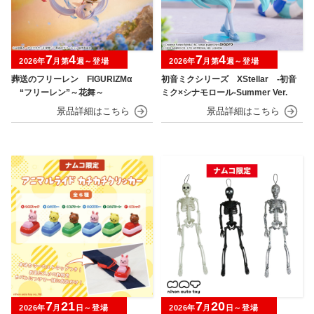
7
4
7
4
2026年
月第
週～登場
2026年
月第
週～登場
葬送のフリーレン FIGURIZMα
初音ミクシリーズ XStellar ‐初音
“フリーレン”～花舞～
ミク×シナモロール‐Summer Ver.
7
21
7
20
2026年
月
日～登場
2026年
月
日～登場