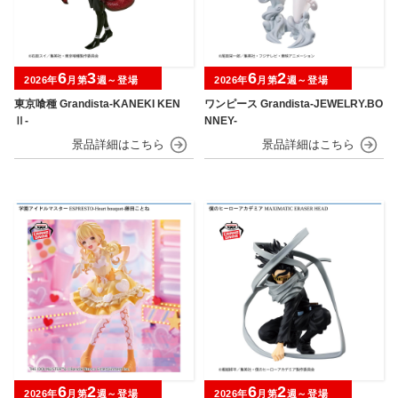
6
3
6
2
2026年
月第
週～登場
2026年
月第
週～登場
東京喰種 Grandista-KANEKI KEN
ワンピース Grandista-JEWELRY.BO
Ⅱ-
NNEY-
6
2
6
2
2026年
月第
週～登場
2026年
月第
週～登場