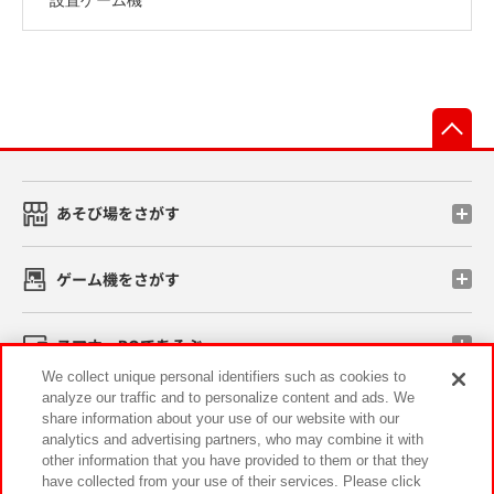
先
あそび場をさがす
ゲーム機をさがす
スマホ・PCであそぶ
We collect unique personal identifiers such as cookies to
analyze our traffic and to personalize content and ads. We
イベント・キャンペーン
share information about your use of our website with our
analytics and advertising partners, who may combine it with
other information that you have provided to them or that they
have collected from your use of their services. Please click