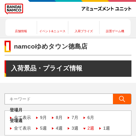
店舗情報
イベント&ニュース
入荷プライズ
設置ゲーム機
namcoゆめタウン徳島店
入荷景品・プライズ情報
登場月
全て表示
9月
8月
7月
6月
登場週
全て表示
5週
4週
3週
2週
1週