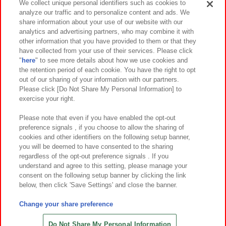
We collect unique personal identifiers such as cookies to
analyze our traffic and to personalize content and ads. We
イベント・キャンペーン
share information about your use of our website with our
analytics and advertising partners, who may combine it with
other information that you have provided to them or that they
have collected from your use of their services. Please click
"
here
" to see more details about how we use cookies and
関連会社
サステナビリティ
サイトポリシー
the retention period of each cookie. You have the right to opt
out of our sharing of your information with our partners.
プライバシーポリシー
ウェブアクセシビリティ方針と検証結果
Please click [Do Not Share My Personal Information] to
exercise your right.
お取引先さまとともに
食品のご提供について
カスタマーハラスメント対応方針
よくあるご質問・お問い合わせ
Please note that even if you have enabled the opt-out
preference signals , if you choose to allow the sharing of
cookies and other identifiers on the following setup banner,
you will be deemed to have consented to the sharing
regardless of the opt-out preference signals . If you
understand and agree to this setting, please manage your
consent on the following setup banner by clicking the link
below, then click 'Save Settings' and close the banner.
©Bandai Namco Amusement Inc.
©Bandai Namco Amusement Lab Inc.
Change your share preference
©Bandai Namco Experience Inc.
©HANAYASHIKI Co., Ltd. All Rights Reserved.
Do Not Share My Personal Information