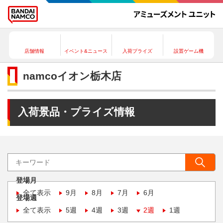
店舗情報
イベント&ニュース
入荷プライズ
設置ゲーム機
namcoイオン栃木店
入荷景品・プライズ情報
登場月
全て表示
9月
8月
7月
6月
登場週
全て表示
5週
4週
3週
2週
1週