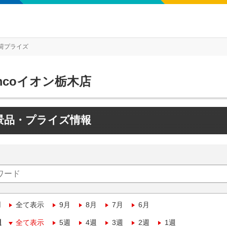
荷プライズ
mcoイオン栃木店
景品・プライズ情報
月
全て表示
9月
8月
7月
6月
週
全て表示
5週
4週
3週
2週
1週