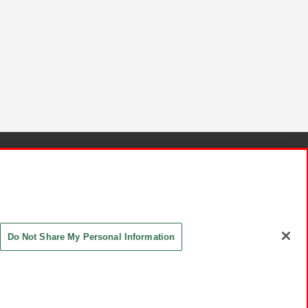
針と検証結果
お取引先さまとともに
お問い合わせ
Do Not Share My Personal Information
ASHIKI Co., Ltd. All Rights Reserved.