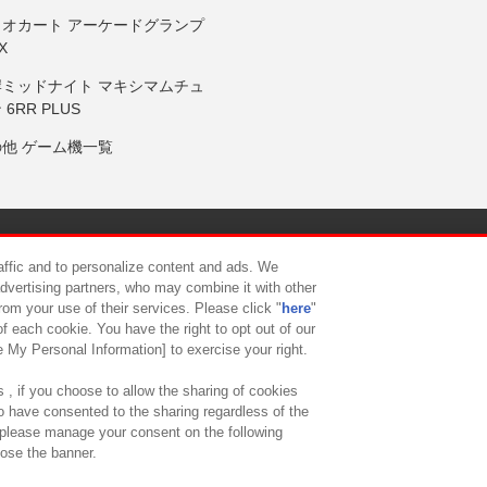
リオカート アーケードグランプ
X
岸ミッドナイト マキシマムチュ
 6RR PLUS
の他 ゲーム機一覧
サイトポリシー
プライバシーポリシー
ウェブアクセシビリティ方
raffic and to personalize content and ads. We
advertising partners, who may combine it with other
rom your use of their services. Please click "
here
"
供について
カスタマーハラスメント対応方針
よくあるご質問・
f each cookie. You have the right to opt out of our
e My Personal Information] to exercise your right.
 , if you choose to allow the sharing of cookies
to have consented to the sharing regardless of the
, please manage your consent on the following
lose the banner.
ndai Namco Amusement Lab Inc.
©Bandai Namco Experience Inc.
©HANAY