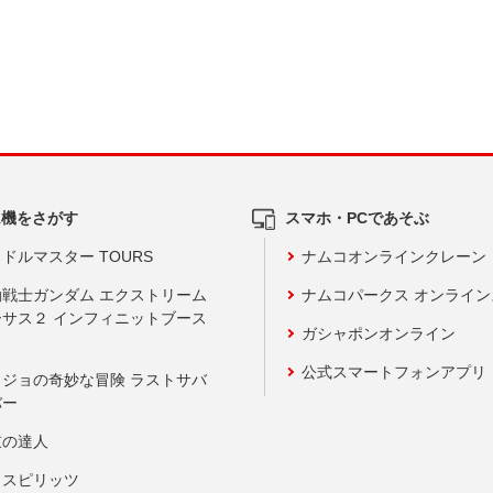
ム機をさがす
スマホ・PCであそぶ
ドルマスター TOURS
ナムコオンラインクレーン
動戦士ガンダム エクストリーム
ナムコパークス オンライ
ーサス２ インフィニットブース
ガシャポンオンライン
公式スマートフォンアプリ
ョジョの奇妙な冒険 ラストサバ
バー
鼓の達人
りスピリッツ