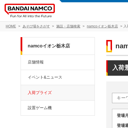
HOME
あそび場をさがす
施設・店舗検索
namcoイオン栃木店
入
na
namcoイオン栃木店
店舗情報
入荷
イベント&ニュース
入荷プライズ
設置ゲーム機
登場
登場