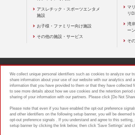
マ
アスレチック・スポーツエンタメ
リD
施設
湾
お子様・ファミリー向け施設
ーン
その他の施設・サービス
そ
関連会社
サステナビリティ
We collect unique personal identifiers such as cookies to analyze our t
share information about your use of our website with our analytics and 
information that you have provided to them or that they have collected f
食品のご提
to see more details about how we use cookies and the retention period o
sharing of your information with our partners. Please click [Do Not Shar
Please note that even if you have enabled the opt-out preference signals
and other identifiers on the following setup banner, you will be deemed 
opt-out preference signals . If you understand and agree to this setting
setup banner by clicking the link below, then click 'Save Settings' and c
©Bandai Namco Amusement Inc.
©Ba