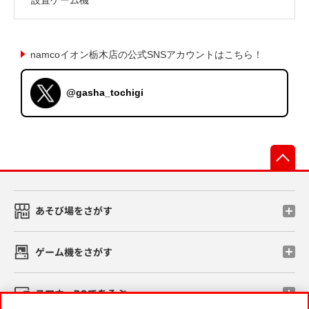
namcoイオン栃木店の公式SNSアカウントはこちら！
@gasha_tochigi
先
あそび場をさがす
ゲーム機をさがす
スマホ・PCであそぶ