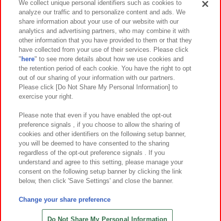
We collect unique personal identifiers such as cookies to
analyze our traffic and to personalize content and ads. We
イベント・キャンペーン
share information about your use of our website with our
analytics and advertising partners, who may combine it with
other information that you have provided to them or that they
have collected from your use of their services. Please click
"
here
" to see more details about how we use cookies and
関連会社
サステナビリティ
サイトポリシー
the retention period of each cookie. You have the right to opt
out of our sharing of your information with our partners.
プライバシーポリシー
ウェブアクセシビリティ方針と検証結果
Please click [Do Not Share My Personal Information] to
exercise your right.
お取引先さまとともに
食品のご提供について
カスタマーハラスメント対応方針
よくあるご質問・お問い合わせ
Please note that even if you have enabled the opt-out
preference signals , if you choose to allow the sharing of
cookies and other identifiers on the following setup banner,
you will be deemed to have consented to the sharing
regardless of the opt-out preference signals . If you
understand and agree to this setting, please manage your
consent on the following setup banner by clicking the link
below, then click 'Save Settings' and close the banner.
©Bandai Namco Amusement Inc.
©Bandai Namco Amusement Lab Inc.
Change your share preference
©Bandai Namco Experience Inc.
©HANAYASHIKI Co., Ltd. All Rights Reserved.
Do Not Share My Personal Information