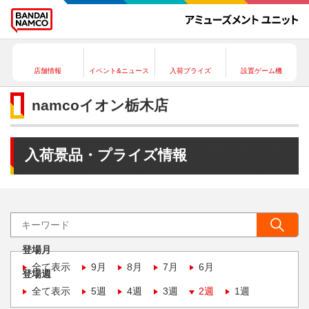
店舗情報
イベント&ニュース
入荷プライズ
設置ゲーム機
namcoイオン栃木店
入荷景品・プライズ情報
登場月
全て表示
9月
8月
7月
6月
登場週
全て表示
5週
4週
3週
2週
1週