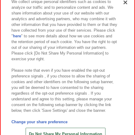
We collect unique personal identifiers such as cookies to
analyze our traffic and to personalize content and ads. We
イベント・キャンペーン
share information about your use of our website with our
analytics and advertising partners, who may combine it with
other information that you have provided to them or that they
have collected from your use of their services. Please click
"
here
" to see more details about how we use cookies and
関連会社
サステナビリティ
サイトポリシー
the retention period of each cookie. You have the right to opt
out of our sharing of your information with our partners.
プライバシーポリシー
ウェブアクセシビリティ方針と検証結果
Please click [Do Not Share My Personal Information] to
exercise your right.
お取引先さまとともに
食品のご提供について
カスタマーハラスメント対応方針
よくあるご質問・お問い合わせ
Please note that even if you have enabled the opt-out
preference signals , if you choose to allow the sharing of
cookies and other identifiers on the following setup banner,
you will be deemed to have consented to the sharing
regardless of the opt-out preference signals . If you
understand and agree to this setting, please manage your
consent on the following setup banner by clicking the link
below, then click 'Save Settings' and close the banner.
©Bandai Namco Amusement Inc.
©Bandai Namco Amusement Lab Inc.
Change your share preference
©Bandai Namco Experience Inc.
©HANAYASHIKI Co., Ltd. All Rights Reserved.
Do Not Share My Personal Information