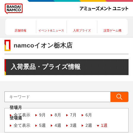
店舗情報
イベント&ニュース
入荷プライズ
設置ゲーム機
namcoイオン栃木店
入荷景品・プライズ情報
登場月
全て表示
9月
8月
7月
6月
登場週
全て表示
5週
4週
3週
2週
1週