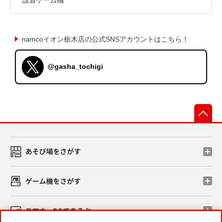
namcoイオン栃木店の公式SNSアカウントはこちら！
@gasha_tochigi
先
あそび場をさがす
ゲーム機をさがす
スマホ・PCであそぶ