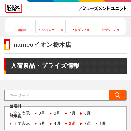
店舗情報
イベント&ニュース
入荷プライズ
設置ゲーム機
namcoイオン栃木店
入荷景品・プライズ情報
登場月
全て表示
9月
8月
7月
6月
登場週
全て表示
5週
4週
3週
2週
1週