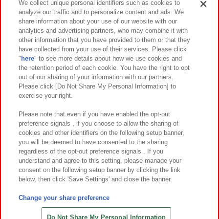
We collect unique personal identifiers such as cookies to
analyze our traffic and to personalize content and ads. We
イベント・キャンペーン
share information about your use of our website with our
analytics and advertising partners, who may combine it with
other information that you have provided to them or that they
have collected from your use of their services. Please click
"
here
" to see more details about how we use cookies and
関連会社
サステナビリティ
サイトポリシー
the retention period of each cookie. You have the right to opt
out of our sharing of your information with our partners.
プライバシーポリシー
ウェブアクセシビリティ方針と検証結果
Please click [Do Not Share My Personal Information] to
exercise your right.
お取引先さまとともに
食品のご提供について
カスタマーハラスメント対応方針
よくあるご質問・お問い合わせ
Please note that even if you have enabled the opt-out
preference signals , if you choose to allow the sharing of
cookies and other identifiers on the following setup banner,
you will be deemed to have consented to the sharing
regardless of the opt-out preference signals . If you
understand and agree to this setting, please manage your
consent on the following setup banner by clicking the link
below, then click 'Save Settings' and close the banner.
©Bandai Namco Amusement Inc.
©Bandai Namco Amusement Lab Inc.
Change your share preference
©Bandai Namco Experience Inc.
©HANAYASHIKI Co., Ltd. All Rights Reserved.
Do Not Share My Personal Information