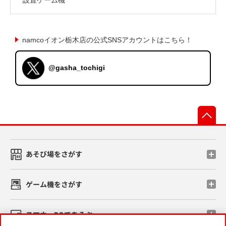
namcoイオン栃木店の公式SNSアカウントはこちら！
@gasha_tochigi
先
あそび場をさがす
ゲーム機をさがす
スマホ・PCであそぶ