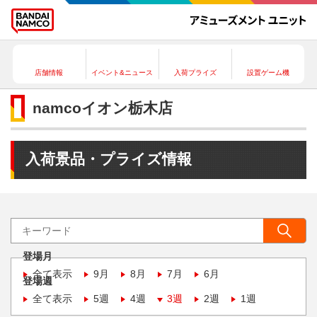
店舗情報
イベント&ニュース
入荷プライズ
設置ゲーム機
namcoイオン栃木店
入荷景品・プライズ情報
登場月
全て表示
9月
8月
7月
6月
登場週
全て表示
5週
4週
3週
2週
1週