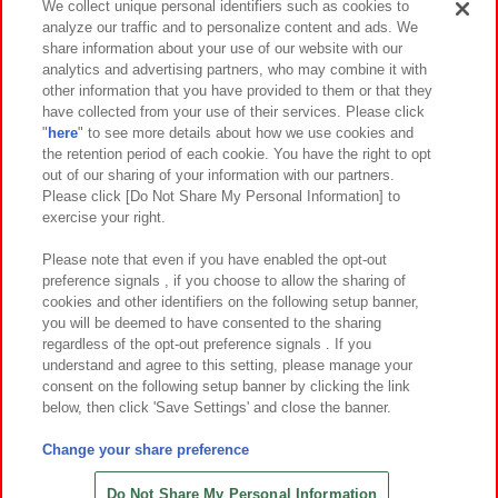
We collect unique personal identifiers such as cookies to
analyze our traffic and to personalize content and ads. We
イベント・キャンペーン
share information about your use of our website with our
analytics and advertising partners, who may combine it with
other information that you have provided to them or that they
have collected from your use of their services. Please click
"
here
" to see more details about how we use cookies and
関連会社
サステナビリティ
サイトポリシー
the retention period of each cookie. You have the right to opt
out of our sharing of your information with our partners.
プライバシーポリシー
ウェブアクセシビリティ方針と検証結果
Please click [Do Not Share My Personal Information] to
exercise your right.
お取引先さまとともに
食品のご提供について
カスタマーハラスメント対応方針
よくあるご質問・お問い合わせ
Please note that even if you have enabled the opt-out
preference signals , if you choose to allow the sharing of
cookies and other identifiers on the following setup banner,
you will be deemed to have consented to the sharing
regardless of the opt-out preference signals . If you
understand and agree to this setting, please manage your
consent on the following setup banner by clicking the link
below, then click 'Save Settings' and close the banner.
©Bandai Namco Amusement Inc.
©Bandai Namco Amusement Lab Inc.
Change your share preference
©Bandai Namco Experience Inc.
©HANAYASHIKI Co., Ltd. All Rights Reserved.
Do Not Share My Personal Information