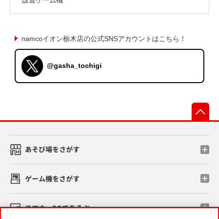
namcoイオン栃木店の公式SNSアカウントはこちら！
@gasha_tochigi
先
あそび場をさがす
ゲーム機をさがす
スマホ・PCであそぶ