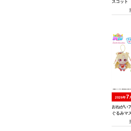
スコット 
7
2026年
おねがい
ぐるみマ
ラクター