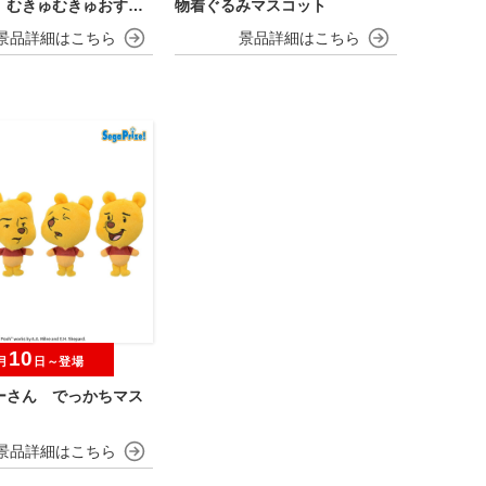
rio むきゅむきゅおすわ
物着ぐるみマスコット
ット
10
月
日～登場
ーさん でっかちマス