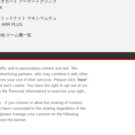
リオカート アーケードグランプ
X
岸ミッドナイト マキシマムチュ
 6RR PLUS
の他 ゲーム機一覧
サイトポリシー
プライバシーポリシー
ウェブアクセシビリティ方
raffic and to personalize content and ads. We
advertising partners, who may combine it with other
rom your use of their services. Please click "
here
"
供について
カスタマーハラスメント対応方針
よくあるご質問・
f each cookie. You have the right to opt out of our
e My Personal Information] to exercise your right.
 , if you choose to allow the sharing of cookies
to have consented to the sharing regardless of the
, please manage your consent on the following
lose the banner.
ndai Namco Amusement Lab Inc.
©Bandai Namco Experience Inc.
©HANAY