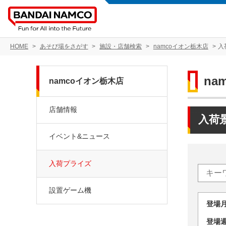
HOME
あそび場をさがす
施設・店舗検索
namcoイオン栃木店
入
na
namcoイオン栃木店
店舗情報
入荷
イベント&ニュース
入荷プライズ
設置ゲーム機
登場
登場