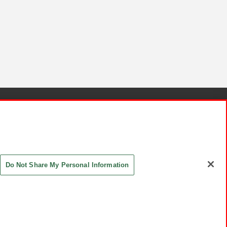
針と検証結果
お取引先さまとともに
お問い合わせ
Do Not Share My Personal Information
ASHIKI Co., Ltd. All Rights Reserved.