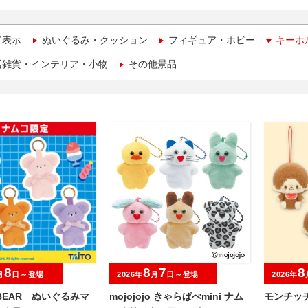
て表示
ぬいぐるみ・クッション
フィギュア・ホビー
キーホ
活雑貨・インテリア・小物
その他景品
8
8
7
8
月
日～登場
2026年
月
日～登場
2026年
 BEAR ぬいぐるみマ
mojojojo きゃらぱぺmini ナム
モンチッチ D