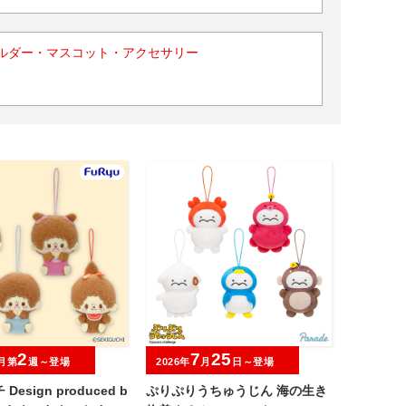
ルダー・マスコット・アクセサリー
2
7
25
月第
週～登場
2026年
月
日～登場
esign produced b
ぷりぷりうちゅうじん 海の生き