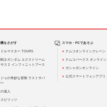
ム機をさがす
スマホ・PCであそぶ
ドルマスター TOURS
ナムコオンラインクレーン
動戦士ガンダム エクストリーム
ナムコパークス オンライ
ーサス２ インフィニットブース
ガシャポンオンライン
公式スマートフォンアプリ
ョジョの奇妙な冒険 ラストサバ
バー
鼓の達人
りスピリッツ