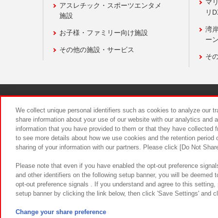
マ
アスレチック・スポーツエンタメ
リD
施設
湾
お子様・ファミリー向け施設
ーン
その他の施設・サービス
そ
関連会社
サステナビリティ
We collect unique personal identifiers such as cookies to analyze our t
share information about your use of our website with our analytics and 
information that you have provided to them or that they have collected f
食品のご提
to see more details about how we use cookies and the retention period o
sharing of your information with our partners. Please click [Do Not Shar
Please note that even if you have enabled the opt-out preference signals
and other identifiers on the following setup banner, you will be deemed 
opt-out preference signals . If you understand and agree to this setting
setup banner by clicking the link below, then click 'Save Settings' and c
©Bandai Namco Amusement Inc.
©Ba
Change your share preference