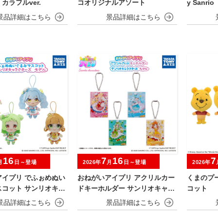
カラフルver.
コオリジナルアソート
y San
りマスコ
16
7
16
7
月
日～登場
2026年
月
日～登場
2026年
アイプリ でふぉめぬい
おねがいアイプリ アクリルカー
くまのプ
スコット サンリオキャ
ドキーホルダー サンリオキャラ
コット
ズモデル
クターズモデル