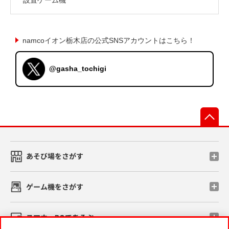
namcoイオン栃木店の公式SNSアカウントはこちら！
@gasha_tochigi
先
あそび場をさがす
ゲーム機をさがす
スマホ・PCであそぶ