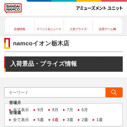
店舗情報
イベント&ニュース
入荷プライズ
設置ゲーム機
namcoイオン栃木店
入荷景品・プライズ情報
登場月
全て表示
9月
8月
7月
6月
登場週
全て表示
5週
4週
3週
2週
1週