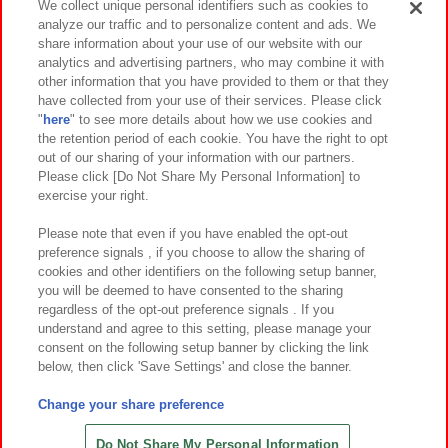
We collect unique personal identifiers such as cookies to
analyze our traffic and to personalize content and ads. We
イベント・キャンペーン
share information about your use of our website with our
analytics and advertising partners, who may combine it with
other information that you have provided to them or that they
have collected from your use of their services. Please click
"
here
" to see more details about how we use cookies and
関連会社
サステナビリティ
サイトポリシー
the retention period of each cookie. You have the right to opt
out of our sharing of your information with our partners.
プライバシーポリシー
ウェブアクセシビリティ方針と検証結果
Please click [Do Not Share My Personal Information] to
exercise your right.
お取引先さまとともに
食品のご提供について
カスタマーハラスメント対応方針
よくあるご質問・お問い合わせ
Please note that even if you have enabled the opt-out
preference signals , if you choose to allow the sharing of
cookies and other identifiers on the following setup banner,
you will be deemed to have consented to the sharing
regardless of the opt-out preference signals . If you
understand and agree to this setting, please manage your
consent on the following setup banner by clicking the link
below, then click 'Save Settings' and close the banner.
©Bandai Namco Amusement Inc.
©Bandai Namco Amusement Lab Inc.
Change your share preference
©Bandai Namco Experience Inc.
©HANAYASHIKI Co., Ltd. All Rights Reserved.
Do Not Share My Personal Information