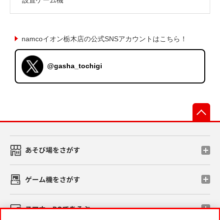
namcoイオン栃木店の公式SNSアカウントはこちら！
@gasha_tochigi
先
あそび場をさがす
ゲーム機をさがす
スマホ・PCであそぶ