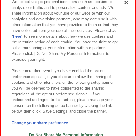
We collect unique personal identifiers such as cookies to
analyze our traffic and to personalize content and ads. We
イベント・キャンペーン
share information about your use of our website with our
analytics and advertising partners, who may combine it with
other information that you have provided to them or that they
have collected from your use of their services. Please click
"
here
" to see more details about how we use cookies and
関連会社
サステナビリティ
サイトポリシー
the retention period of each cookie. You have the right to opt
out of our sharing of your information with our partners.
プライバシーポリシー
ウェブアクセシビリティ方針と検証結果
Please click [Do Not Share My Personal Information] to
exercise your right.
お取引先さまとともに
食品のご提供について
カスタマーハラスメント対応方針
よくあるご質問・お問い合わせ
Please note that even if you have enabled the opt-out
preference signals , if you choose to allow the sharing of
cookies and other identifiers on the following setup banner,
you will be deemed to have consented to the sharing
regardless of the opt-out preference signals . If you
understand and agree to this setting, please manage your
consent on the following setup banner by clicking the link
below, then click 'Save Settings' and close the banner.
©Bandai Namco Amusement Inc.
©Bandai Namco Amusement Lab Inc.
Change your share preference
©Bandai Namco Experience Inc.
©HANAYASHIKI Co., Ltd. All Rights Reserved.
Do Not Share My Personal Information