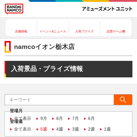
店舗情報
イベント&ニュース
入荷プライズ
設置ゲーム機
namcoイオン栃木店
入荷景品・プライズ情報
登場月
全て表示
9月
8月
7月
6月
登場週
全て表示
5週
4週
3週
2週
1週