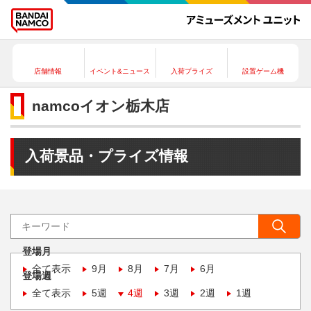
店舗情報
イベント&ニュース
入荷プライズ
設置ゲーム機
namcoイオン栃木店
入荷景品・プライズ情報
登場月
全て表示
9月
8月
7月
6月
登場週
全て表示
5週
4週
3週
2週
1週