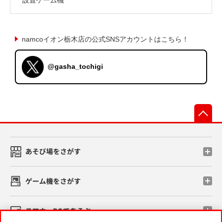
namcoイオン栃木店の公式SNSアカウントはこちら！
@gasha_tochigi
先
あそび場をさがす
ゲーム機をさがす
スマホ・PCであそぶ