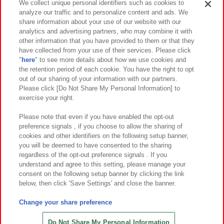
We collect unique personal identifiers such as cookies to
analyze our traffic and to personalize content and ads. We
イベント・キャンペーン
share information about your use of our website with our
analytics and advertising partners, who may combine it with
other information that you have provided to them or that they
have collected from your use of their services. Please click
"
here
" to see more details about how we use cookies and
関連会社
サステナビリティ
サイトポリシー
the retention period of each cookie. You have the right to opt
out of our sharing of your information with our partners.
プライバシーポリシー
ウェブアクセシビリティ方針と検証結果
Please click [Do Not Share My Personal Information] to
exercise your right.
お取引先さまとともに
食品のご提供について
カスタマーハラスメント対応方針
よくあるご質問・お問い合わせ
Please note that even if you have enabled the opt-out
preference signals , if you choose to allow the sharing of
cookies and other identifiers on the following setup banner,
you will be deemed to have consented to the sharing
regardless of the opt-out preference signals . If you
understand and agree to this setting, please manage your
consent on the following setup banner by clicking the link
below, then click 'Save Settings' and close the banner.
©Bandai Namco Amusement Inc.
©Bandai Namco Amusement Lab Inc.
Change your share preference
©Bandai Namco Experience Inc.
©HANAYASHIKI Co., Ltd. All Rights Reserved.
Do Not Share My Personal Information