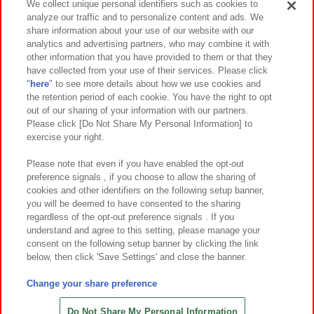
We collect unique personal identifiers such as cookies to
analyze our traffic and to personalize content and ads. We
イベント・キャンペーン
share information about your use of our website with our
analytics and advertising partners, who may combine it with
other information that you have provided to them or that they
have collected from your use of their services. Please click
"
here
" to see more details about how we use cookies and
関連会社
サステナビリティ
サイトポリシー
the retention period of each cookie. You have the right to opt
out of our sharing of your information with our partners.
プライバシーポリシー
ウェブアクセシビリティ方針と検証結果
Please click [Do Not Share My Personal Information] to
exercise your right.
お取引先さまとともに
食品のご提供について
カスタマーハラスメント対応方針
よくあるご質問・お問い合わせ
Please note that even if you have enabled the opt-out
preference signals , if you choose to allow the sharing of
cookies and other identifiers on the following setup banner,
you will be deemed to have consented to the sharing
regardless of the opt-out preference signals . If you
understand and agree to this setting, please manage your
consent on the following setup banner by clicking the link
below, then click 'Save Settings' and close the banner.
©Bandai Namco Amusement Inc.
©Bandai Namco Amusement Lab Inc.
Change your share preference
©Bandai Namco Experience Inc.
©HANAYASHIKI Co., Ltd. All Rights Reserved.
Do Not Share My Personal Information