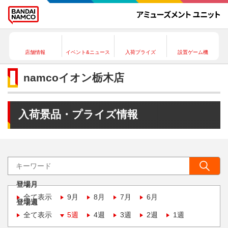
店舗情報
イベント&ニュース
入荷プライズ
設置ゲーム機
namcoイオン栃木店
入荷景品・プライズ情報
登場月
全て表示
9月
8月
7月
6月
登場週
全て表示
5週
4週
3週
2週
1週