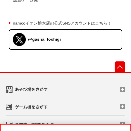
namcoイオン栃木店の公式SNSアカウントはこちら！
@gasha_tochigi
先
あそび場をさがす
ゲーム機をさがす
スマホ・PCであそぶ