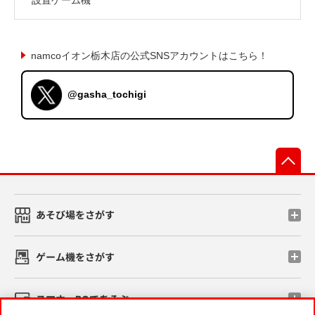
namcoイオン栃木店の公式SNSアカウントはこちら！
@gasha_tochigi
先
あそび場をさがす
ゲーム機をさがす
スマホ・PCであそぶ