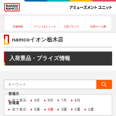
店舗情報
イベント&ニュース
入荷プライズ
設置ゲーム機
namcoイオン栃木店
入荷景品・プライズ情報
登場月
全て表示
9月
8月
7月
6月
登場週
全て表示
5週
4週
3週
2週
1週