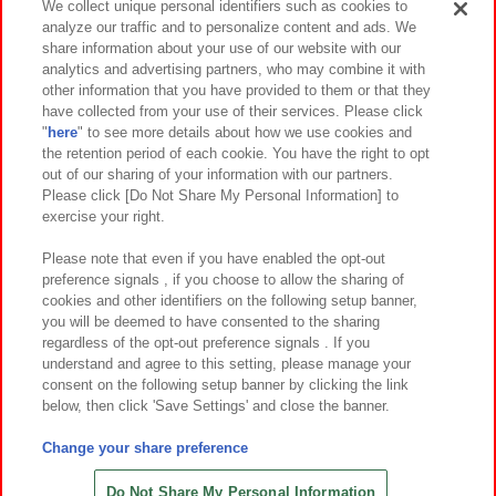
We collect unique personal identifiers such as cookies to
analyze our traffic and to personalize content and ads. We
イベント・キャンペーン
share information about your use of our website with our
analytics and advertising partners, who may combine it with
other information that you have provided to them or that they
have collected from your use of their services. Please click
"
here
" to see more details about how we use cookies and
関連会社
サステナビリティ
サイトポリシー
the retention period of each cookie. You have the right to opt
out of our sharing of your information with our partners.
プライバシーポリシー
ウェブアクセシビリティ方針と検証結果
Please click [Do Not Share My Personal Information] to
exercise your right.
お取引先さまとともに
食品のご提供について
カスタマーハラスメント対応方針
よくあるご質問・お問い合わせ
Please note that even if you have enabled the opt-out
preference signals , if you choose to allow the sharing of
cookies and other identifiers on the following setup banner,
you will be deemed to have consented to the sharing
regardless of the opt-out preference signals . If you
understand and agree to this setting, please manage your
consent on the following setup banner by clicking the link
below, then click 'Save Settings' and close the banner.
©Bandai Namco Amusement Inc.
©Bandai Namco Amusement Lab Inc.
Change your share preference
©Bandai Namco Experience Inc.
©HANAYASHIKI Co., Ltd. All Rights Reserved.
Do Not Share My Personal Information