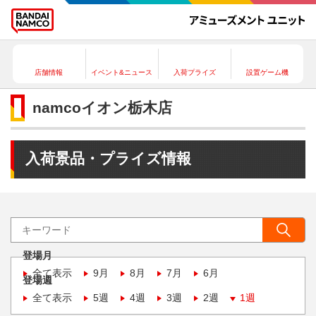
店舗情報
イベント&ニュース
入荷プライズ
設置ゲーム機
namcoイオン栃木店
入荷景品・プライズ情報
登場月
全て表示
9月
8月
7月
6月
登場週
全て表示
5週
4週
3週
2週
1週