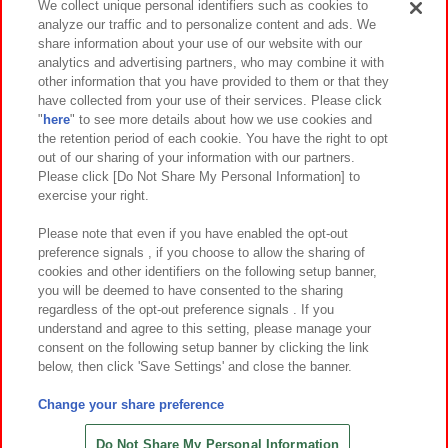
We collect unique personal identifiers such as cookies to
analyze our traffic and to personalize content and ads. We
イベント・キャンペーン
share information about your use of our website with our
analytics and advertising partners, who may combine it with
other information that you have provided to them or that they
have collected from your use of their services. Please click
"
here
" to see more details about how we use cookies and
関連会社
サステナビリティ
サイトポリシー
the retention period of each cookie. You have the right to opt
out of our sharing of your information with our partners.
プライバシーポリシー
ウェブアクセシビリティ方針と検証結果
Please click [Do Not Share My Personal Information] to
exercise your right.
お取引先さまとともに
食品のご提供について
カスタマーハラスメント対応方針
よくあるご質問・お問い合わせ
Please note that even if you have enabled the opt-out
preference signals , if you choose to allow the sharing of
cookies and other identifiers on the following setup banner,
you will be deemed to have consented to the sharing
regardless of the opt-out preference signals . If you
understand and agree to this setting, please manage your
consent on the following setup banner by clicking the link
below, then click 'Save Settings' and close the banner.
©Bandai Namco Amusement Inc.
©Bandai Namco Amusement Lab Inc.
Change your share preference
©Bandai Namco Experience Inc.
©HANAYASHIKI Co., Ltd. All Rights Reserved.
Do Not Share My Personal Information