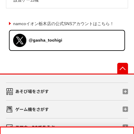
namcoイオン栃木店の公式SNSアカウントはこちら！
@gasha_tochigi
先
あそび場をさがす
ゲーム機をさがす
スマホ・PCであそぶ