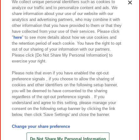
We collect unique personal identifiers such as cookies to
analyze our traffic and to personalize content and ads. We
イベント・キャンペーン
share information about your use of our website with our
analytics and advertising partners, who may combine it with
other information that you have provided to them or that they
have collected from your use of their services. Please click
"
here
" to see more details about how we use cookies and
関連会社
サステナビリティ
サイトポリシー
the retention period of each cookie. You have the right to opt
out of our sharing of your information with our partners.
プライバシーポリシー
ウェブアクセシビリティ方針と検証結果
Please click [Do Not Share My Personal Information] to
exercise your right.
お取引先さまとともに
食品のご提供について
カスタマーハラスメント対応方針
よくあるご質問・お問い合わせ
Please note that even if you have enabled the opt-out
preference signals , if you choose to allow the sharing of
cookies and other identifiers on the following setup banner,
you will be deemed to have consented to the sharing
regardless of the opt-out preference signals . If you
understand and agree to this setting, please manage your
consent on the following setup banner by clicking the link
below, then click 'Save Settings' and close the banner.
©Bandai Namco Amusement Inc.
©Bandai Namco Amusement Lab Inc.
Change your share preference
©Bandai Namco Experience Inc.
©HANAYASHIKI Co., Ltd. All Rights Reserved.
Do Not Share My Personal Information