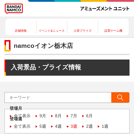
店舗情報
イベント&ニュース
入荷プライズ
設置ゲーム機
namcoイオン栃木店
入荷景品・プライズ情報
登場月
全て表示
9月
8月
7月
6月
登場週
全て表示
5週
4週
3週
2週
1週