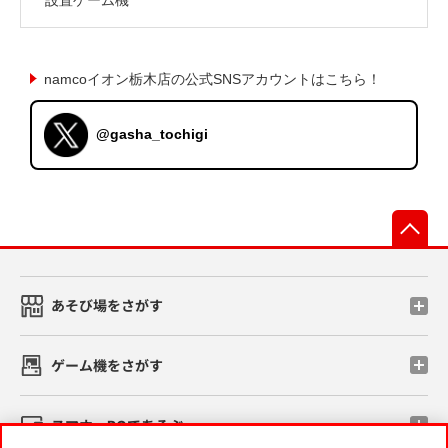
namcoイオン栃木店の公式SNSアカウントはこちら！
@gasha_tochigi
先
あそび場をさがす
ゲーム機をさがす
スマホ・PCであそぶ