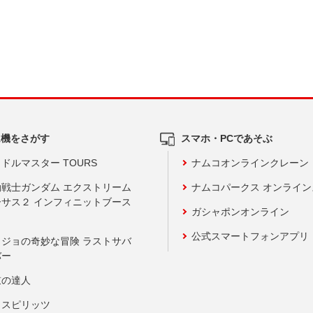
ム機をさがす
スマホ・PCであそぶ
ドルマスター TOURS
ナムコオンラインクレーン
動戦士ガンダム エクストリーム
ナムコパークス オンライ
ーサス２ インフィニットブース
ガシャポンオンライン
公式スマートフォンアプリ
ョジョの奇妙な冒険 ラストサバ
バー
鼓の達人
りスピリッツ