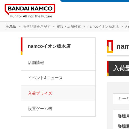
HOME
あそび場をさがす
施設・店舗検索
namcoイオン栃木店
入
na
namcoイオン栃木店
店舗情報
入荷
イベント&ニュース
入荷プライズ
設置ゲーム機
登場
登場