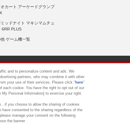
リオカート アーケードグランプ
X
岸ミッドナイト マキシマムチュ
 6RR PLUS
の他 ゲーム機一覧
サイトポリシー
プライバシーポリシー
ウェブアクセシビリティ方
raffic and to personalize content and ads. We
advertising partners, who may combine it with other
rom your use of their services. Please click "
here
"
供について
カスタマーハラスメント対応方針
よくあるご質問・
f each cookie. You have the right to opt out of our
e My Personal Information] to exercise your right.
 , if you choose to allow the sharing of cookies
to have consented to the sharing regardless of the
, please manage your consent on the following
lose the banner.
ndai Namco Amusement Lab Inc.
©Bandai Namco Experience Inc.
©HANAY