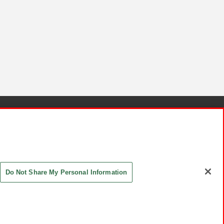
針と検証結果
お取引先さまとともに
お問い合わせ
Do Not Share My Personal Information
ASHIKI Co., Ltd. All Rights Reserved.