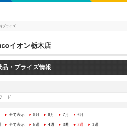
荷プライズ
mcoイオン栃木店
景品・プライズ情報
月
全て表示
9月
8月
7月
6月
週
全て表示
5週
4週
3週
2週
1週