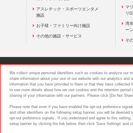
マ
アスレチック・スポーツエンタメ
リD
施設
湾
お子様・ファミリー向け施設
ーン
その他の施設・サービス
そ
関連会社
サステナビリティ
We collect unique personal identifiers such as cookies to analyze our t
share information about your use of our website with our analytics and 
information that you have provided to them or that they have collected f
食品のご提
to see more details about how we use cookies and the retention period o
sharing of your information with our partners. Please click [Do Not Shar
Please note that even if you have enabled the opt-out preference signals
and other identifiers on the following setup banner, you will be deemed 
opt-out preference signals . If you understand and agree to this setting
setup banner by clicking the link below, then click 'Save Settings' and c
©Bandai Namco Amusement Inc.
©Ba