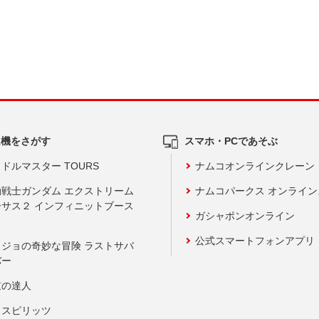
ム機をさがす
スマホ・PCであそぶ
ドルマスター TOURS
ナムコオンラインクレーン
動戦士ガンダム エクストリーム
ナムコパークス オンライ
ーサス２ インフィニットブース
ガシャポンオンライン
公式スマートフォンアプリ
ョジョの奇妙な冒険 ラストサバ
バー
鼓の達人
りスピリッツ