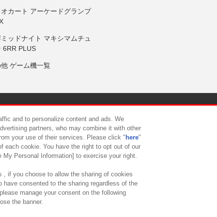
リオカート アーケードグランプ
X
岸ミッドナイト マキシマムチュ
 6RR PLUS
の他 ゲーム機一覧
サイトポリシー
プライバシーポリシー
ウェブアクセシビリティ方
raffic and to personalize content and ads. We
advertising partners, who may combine it with other
rom your use of their services. Please click "
here
"
供について
カスタマーハラスメント対応方針
よくあるご質問・
f each cookie. You have the right to opt out of our
e My Personal Information] to exercise your right.
 , if you choose to allow the sharing of cookies
to have consented to the sharing regardless of the
, please manage your consent on the following
lose the banner.
ndai Namco Amusement Lab Inc.
©Bandai Namco Experience Inc.
©HANAY