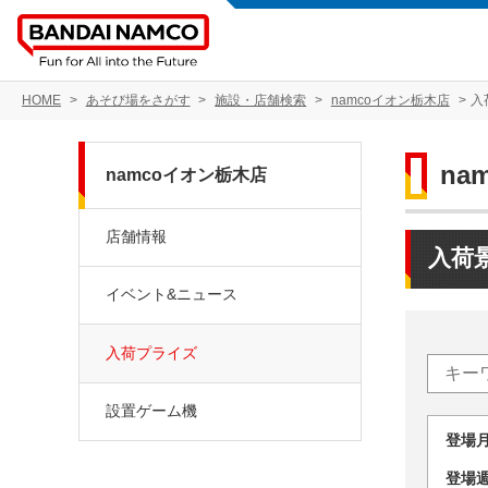
HOME
あそび場をさがす
施設・店舗検索
namcoイオン栃木店
入
na
namcoイオン栃木店
店舗情報
入荷
イベント&ニュース
入荷プライズ
設置ゲーム機
登場
登場