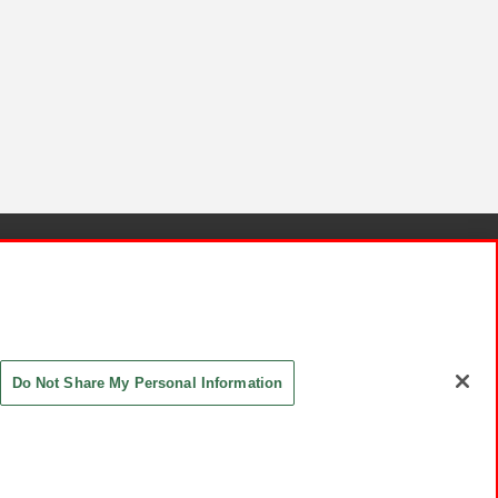
針と検証結果
お取引先さまとともに
お問い合わせ
Do Not Share My Personal Information
ASHIKI Co., Ltd. All Rights Reserved.