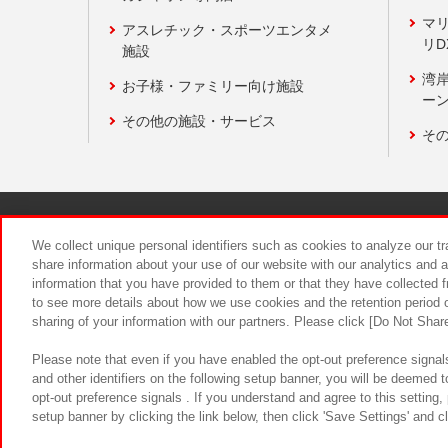
マ
アスレチック・スポーツエンタメ
リD
施設
湾
お子様・ファミリー向け施設
ーン
その他の施設・サービス
そ
関連会社
サステナビリティ
We collect unique personal identifiers such as cookies to analyze our t
share information about your use of our website with our analytics and 
information that you have provided to them or that they have collected f
食品のご提
to see more details about how we use cookies and the retention period o
sharing of your information with our partners. Please click [Do Not Shar
Please note that even if you have enabled the opt-out preference signals
and other identifiers on the following setup banner, you will be deemed 
opt-out preference signals . If you understand and agree to this setting
setup banner by clicking the link below, then click 'Save Settings' and c
©Bandai Namco Amusement Inc.
©Ba