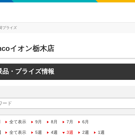
荷プライズ
mcoイオン栃木店
景品・プライズ情報
月
全て表示
9月
8月
7月
6月
週
全て表示
5週
4週
3週
2週
1週