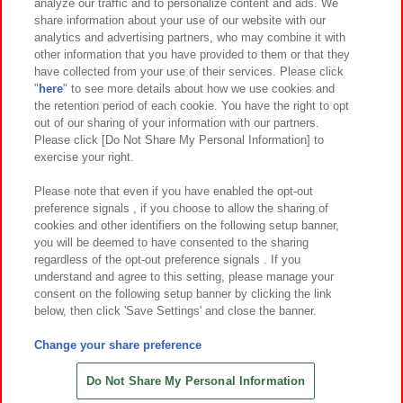
analyze our traffic and to personalize content and ads. We
イベント・キャンペーン
share information about your use of our website with our
analytics and advertising partners, who may combine it with
other information that you have provided to them or that they
have collected from your use of their services. Please click
"
here
" to see more details about how we use cookies and
関連会社
サステナビリティ
サイトポリシー
the retention period of each cookie. You have the right to opt
out of our sharing of your information with our partners.
プライバシーポリシー
ウェブアクセシビリティ方針と検証結果
Please click [Do Not Share My Personal Information] to
exercise your right.
お取引先さまとともに
食品のご提供について
カスタマーハラスメント対応方針
よくあるご質問・お問い合わせ
Please note that even if you have enabled the opt-out
preference signals , if you choose to allow the sharing of
cookies and other identifiers on the following setup banner,
you will be deemed to have consented to the sharing
regardless of the opt-out preference signals . If you
understand and agree to this setting, please manage your
consent on the following setup banner by clicking the link
below, then click 'Save Settings' and close the banner.
©Bandai Namco Amusement Inc.
©Bandai Namco Amusement Lab Inc.
Change your share preference
©Bandai Namco Experience Inc.
©HANAYASHIKI Co., Ltd. All Rights Reserved.
Do Not Share My Personal Information