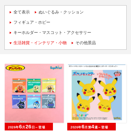
全て表示
ぬいぐるみ・クッション
フィギュア・ホビー
キーホルダー・マスコット・アクセサリー
生活雑貨・インテリア・小物
その他景品
6
26
6
4
2026年
月
日～登場
2026年
月第
週～登場