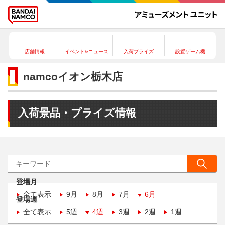
店舗情報
イベント&ニュース
入荷プライズ
設置ゲーム機
namcoイオン栃木店
入荷景品・プライズ情報
登場月
全て表示
9月
8月
7月
6月
登場週
全て表示
5週
4週
3週
2週
1週