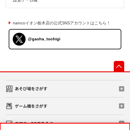
namcoイオン栃木店の公式SNSアカウントはこちら！
@gasha_tochigi
先
あそび場をさがす
ゲーム機をさがす
スマホ・PCであそぶ