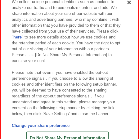
We collect unique personal identifiers such as cookies to
analyze our traffic and to personalize content and ads. We
イベント・キャンペーン
share information about your use of our website with our
analytics and advertising partners, who may combine it with
other information that you have provided to them or that they
have collected from your use of their services. Please click
"
here
" to see more details about how we use cookies and
関連会社
サステナビリティ
サイトポリシー
the retention period of each cookie. You have the right to opt
out of our sharing of your information with our partners.
プライバシーポリシー
ウェブアクセシビリティ方針と検証結果
Please click [Do Not Share My Personal Information] to
exercise your right.
お取引先さまとともに
食品のご提供について
カスタマーハラスメント対応方針
よくあるご質問・お問い合わせ
Please note that even if you have enabled the opt-out
preference signals , if you choose to allow the sharing of
cookies and other identifiers on the following setup banner,
you will be deemed to have consented to the sharing
regardless of the opt-out preference signals . If you
understand and agree to this setting, please manage your
consent on the following setup banner by clicking the link
below, then click 'Save Settings' and close the banner.
©Bandai Namco Amusement Inc.
©Bandai Namco Amusement Lab Inc.
Change your share preference
©Bandai Namco Experience Inc.
©HANAYASHIKI Co., Ltd. All Rights Reserved.
Do Not Share My Personal Information