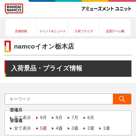
店舗情報
イベント&ニュース
入荷プライズ
設置ゲーム機
namcoイオン栃木店
入荷景品・プライズ情報
登場月
全て表示
9月
8月
7月
6月
登場週
全て表示
5週
4週
3週
2週
1週