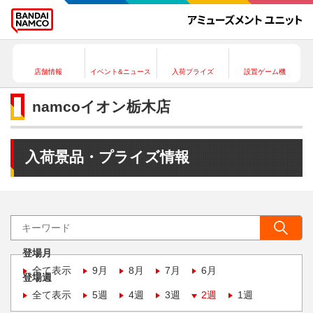
店舗情報
イベント&ニュース
入荷プライズ
設置ゲーム機
namcoイオン栃木店
入荷景品・プライズ情報
登場月
全て表示
9月
8月
7月
6月
登場週
全て表示
5週
4週
3週
2週
1週