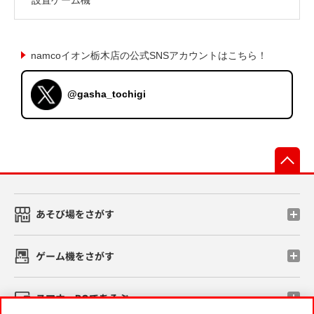
namcoイオン栃木店の公式SNSアカウントはこちら！
@gasha_tochigi
先
あそび場をさがす
ゲーム機をさがす
スマホ・PCであそぶ