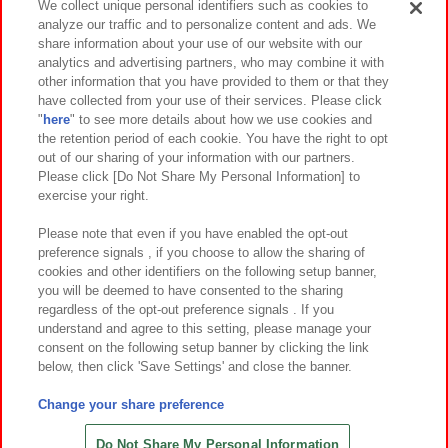
We collect unique personal identifiers such as cookies to
analyze our traffic and to personalize content and ads. We
イベント・キャンペーン
share information about your use of our website with our
analytics and advertising partners, who may combine it with
other information that you have provided to them or that they
have collected from your use of their services. Please click
"
here
" to see more details about how we use cookies and
関連会社
サステナビリティ
サイトポリシー
the retention period of each cookie. You have the right to opt
out of our sharing of your information with our partners.
プライバシーポリシー
ウェブアクセシビリティ方針と検証結果
Please click [Do Not Share My Personal Information] to
exercise your right.
お取引先さまとともに
食品のご提供について
カスタマーハラスメント対応方針
よくあるご質問・お問い合わせ
Please note that even if you have enabled the opt-out
preference signals , if you choose to allow the sharing of
cookies and other identifiers on the following setup banner,
you will be deemed to have consented to the sharing
regardless of the opt-out preference signals . If you
understand and agree to this setting, please manage your
consent on the following setup banner by clicking the link
below, then click 'Save Settings' and close the banner.
©Bandai Namco Amusement Inc.
©Bandai Namco Amusement Lab Inc.
Change your share preference
©Bandai Namco Experience Inc.
©HANAYASHIKI Co., Ltd. All Rights Reserved.
Do Not Share My Personal Information