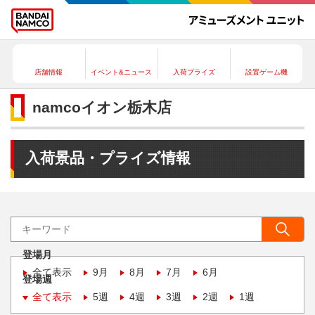
店舗情報
イベント&ニュース
入荷プライズ
設置ゲーム機
namcoイオン栃木店
入荷景品・プライズ情報
登場月
全て表示
9月
8月
7月
6月
登場週
全て表示
5週
4週
3週
2週
1週