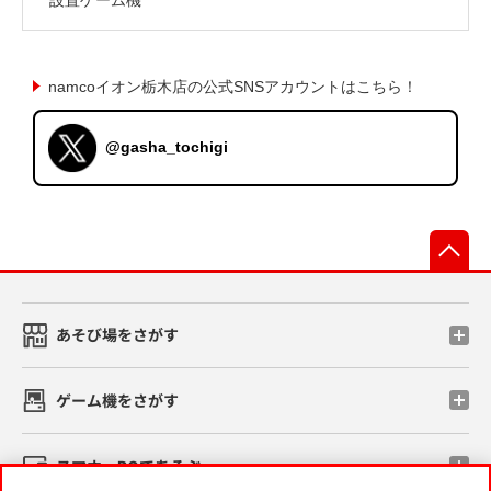
namcoイオン栃木店の公式SNSアカウントはこちら！
@gasha_tochigi
先
あそび場をさがす
ゲーム機をさがす
スマホ・PCであそぶ