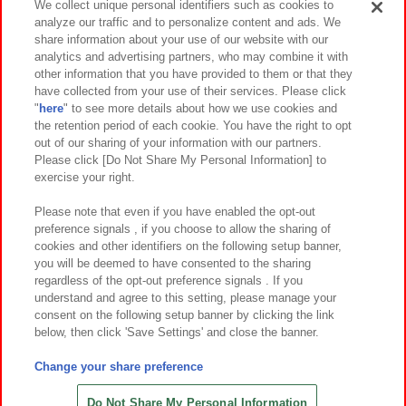
We collect unique personal identifiers such as cookies to
analyze our traffic and to personalize content and ads. We
イベント・キャンペーン
share information about your use of our website with our
analytics and advertising partners, who may combine it with
other information that you have provided to them or that they
have collected from your use of their services. Please click
"
here
" to see more details about how we use cookies and
関連会社
サステナビリティ
サイトポリシー
the retention period of each cookie. You have the right to opt
out of our sharing of your information with our partners.
プライバシーポリシー
ウェブアクセシビリティ方針と検証結果
Please click [Do Not Share My Personal Information] to
exercise your right.
お取引先さまとともに
食品のご提供について
カスタマーハラスメント対応方針
よくあるご質問・お問い合わせ
Please note that even if you have enabled the opt-out
preference signals , if you choose to allow the sharing of
cookies and other identifiers on the following setup banner,
you will be deemed to have consented to the sharing
regardless of the opt-out preference signals . If you
understand and agree to this setting, please manage your
consent on the following setup banner by clicking the link
below, then click 'Save Settings' and close the banner.
©Bandai Namco Amusement Inc.
©Bandai Namco Amusement Lab Inc.
Change your share preference
©Bandai Namco Experience Inc.
©HANAYASHIKI Co., Ltd. All Rights Reserved.
Do Not Share My Personal Information