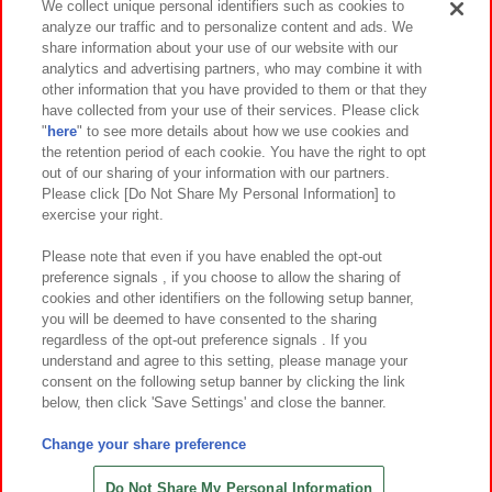
We collect unique personal identifiers such as cookies to
analyze our traffic and to personalize content and ads. We
イベント・キャンペーン
share information about your use of our website with our
analytics and advertising partners, who may combine it with
other information that you have provided to them or that they
have collected from your use of their services. Please click
"
here
" to see more details about how we use cookies and
関連会社
サステナビリティ
サイトポリシー
the retention period of each cookie. You have the right to opt
out of our sharing of your information with our partners.
プライバシーポリシー
ウェブアクセシビリティ方針と検証結果
Please click [Do Not Share My Personal Information] to
exercise your right.
お取引先さまとともに
食品のご提供について
カスタマーハラスメント対応方針
よくあるご質問・お問い合わせ
Please note that even if you have enabled the opt-out
preference signals , if you choose to allow the sharing of
cookies and other identifiers on the following setup banner,
you will be deemed to have consented to the sharing
regardless of the opt-out preference signals . If you
understand and agree to this setting, please manage your
consent on the following setup banner by clicking the link
below, then click 'Save Settings' and close the banner.
©Bandai Namco Amusement Inc.
©Bandai Namco Amusement Lab Inc.
Change your share preference
©Bandai Namco Experience Inc.
©HANAYASHIKI Co., Ltd. All Rights Reserved.
Do Not Share My Personal Information