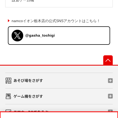
namcoイオン栃木店の公式SNSアカウントはこちら！
@gasha_tochigi
先
あそび場をさがす
ゲーム機をさがす
スマホ・PCであそぶ