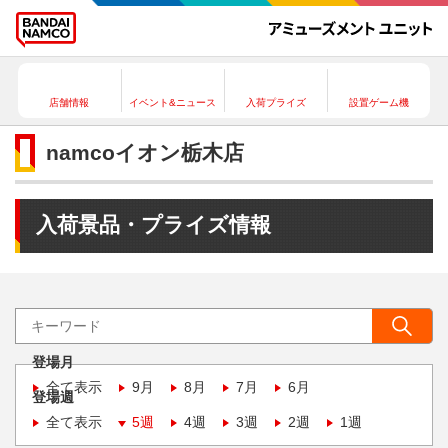
店舗情報
イベント&ニュース
入荷プライズ
設置ゲーム機
namcoイオン栃木店
入荷景品・プライズ情報
登場月
全て表示
9月
8月
7月
6月
登場週
全て表示
5週
4週
3週
2週
1週