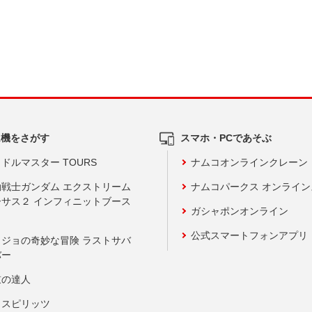
ム機をさがす
スマホ・PCであそぶ
ドルマスター TOURS
ナムコオンラインクレーン
動戦士ガンダム エクストリーム
ナムコパークス オンライ
ーサス２ インフィニットブース
ガシャポンオンライン
公式スマートフォンアプリ
ョジョの奇妙な冒険 ラストサバ
バー
鼓の達人
りスピリッツ