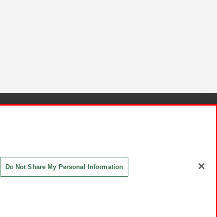
針と検証結果
お取引先さまとともに
お問い合わせ
Do Not Share My Personal Information
ASHIKI Co., Ltd. All Rights Reserved.