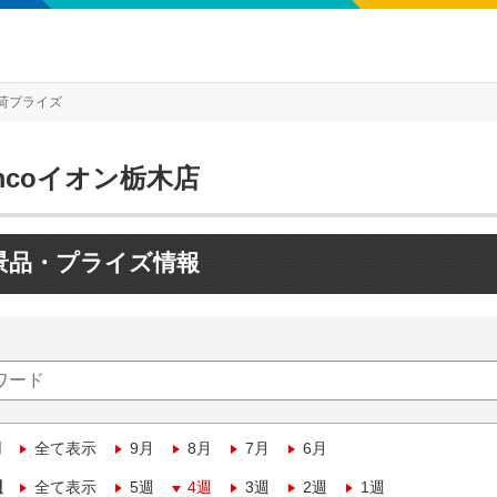
荷プライズ
mcoイオン栃木店
景品・プライズ情報
月
全て表示
9月
8月
7月
6月
週
全て表示
5週
4週
3週
2週
1週