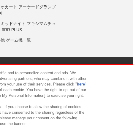
リオカート アーケードグランプ
X
岸ミッドナイト マキシマムチュ
 6RR PLUS
の他 ゲーム機一覧
サイトポリシー
プライバシーポリシー
ウェブアクセシビリティ方
raffic and to personalize content and ads. We
advertising partners, who may combine it with other
rom your use of their services. Please click "
here
"
供について
カスタマーハラスメント対応方針
よくあるご質問・
f each cookie. You have the right to opt out of our
e My Personal Information] to exercise your right.
 , if you choose to allow the sharing of cookies
to have consented to the sharing regardless of the
, please manage your consent on the following
lose the banner.
ndai Namco Amusement Lab Inc.
©Bandai Namco Experience Inc.
©HANAY