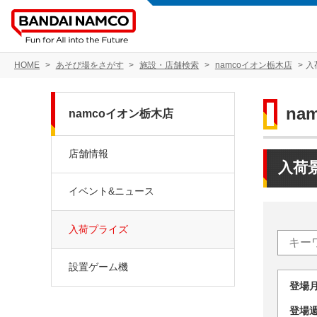
HOME
あそび場をさがす
施設・店舗検索
namcoイオン栃木店
入
na
namcoイオン栃木店
店舗情報
入荷
イベント&ニュース
入荷プライズ
設置ゲーム機
登場
登場