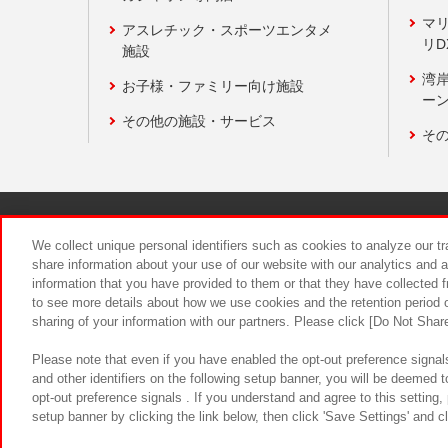
マ
アスレチック・スポーツエンタメ
リD
施設
湾
お子様・ファミリー向け施設
ーン
その他の施設・サービス
そ
関連会社
サステナビリティ
We collect unique personal identifiers such as cookies to analyze our t
share information about your use of our website with our analytics and 
information that you have provided to them or that they have collected f
食品のご提
to see more details about how we use cookies and the retention period o
sharing of your information with our partners. Please click [Do Not Shar
Please note that even if you have enabled the opt-out preference signals
and other identifiers on the following setup banner, you will be deemed 
opt-out preference signals . If you understand and agree to this setting
setup banner by clicking the link below, then click 'Save Settings' and c
©Bandai Namco Amusement Inc.
©Ba