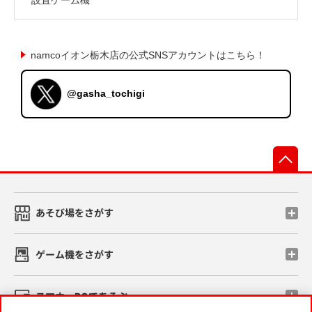
namcoイオン栃木店の公式SNSアカウントはこちら！
@gasha_tochigi
先
あそび場をさがす
ゲーム機をさがす
スマホ・PCであそぶ