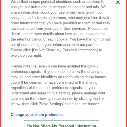
We collect unique personal identifiers such as cookies to
analyze our traffic and to personalize content and ads. We
イベント・キャンペーン
share information about your use of our website with our
analytics and advertising partners, who may combine it with
other information that you have provided to them or that they
have collected from your use of their services. Please click
"
here
" to see more details about how we use cookies and
関連会社
サステナビリティ
サイトポリシー
the retention period of each cookie. You have the right to opt
out of our sharing of your information with our partners.
プライバシーポリシー
ウェブアクセシビリティ方針と検証結果
Please click [Do Not Share My Personal Information] to
exercise your right.
お取引先さまとともに
食品のご提供について
カスタマーハラスメント対応方針
よくあるご質問・お問い合わせ
Please note that even if you have enabled the opt-out
preference signals , if you choose to allow the sharing of
cookies and other identifiers on the following setup banner,
you will be deemed to have consented to the sharing
regardless of the opt-out preference signals . If you
understand and agree to this setting, please manage your
consent on the following setup banner by clicking the link
below, then click 'Save Settings' and close the banner.
©Bandai Namco Amusement Inc.
©Bandai Namco Amusement Lab Inc.
Change your share preference
©Bandai Namco Experience Inc.
©HANAYASHIKI Co., Ltd. All Rights Reserved.
Do Not Share My Personal Information