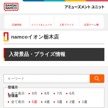
店舗情報
イベント&ニュース
入荷プライズ
設置ゲーム機
namcoイオン栃木店
入荷景品・プライズ情報
登場月
全て表示
9月
8月
7月
6月
登場週
全て表示
5週
4週
3週
2週
1週