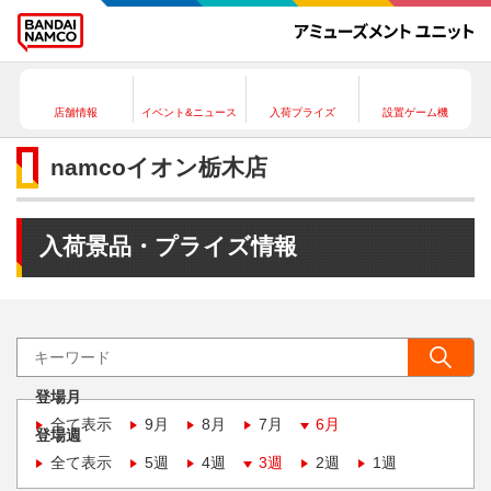
店舗情報
イベント&ニュース
入荷プライズ
設置ゲーム機
namcoイオン栃木店
入荷景品・プライズ情報
登場月
全て表示
9月
8月
7月
6月
登場週
全て表示
5週
4週
3週
2週
1週