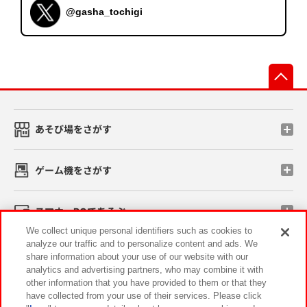
@gasha_tochigi
先
あそび場をさがす
ゲーム機をさがす
スマホ・PCであそぶ
We collect unique personal identifiers such as cookies to
analyze our traffic and to personalize content and ads. We
イベント・キャンペーン
share information about your use of our website with our
analytics and advertising partners, who may combine it with
other information that you have provided to them or that they
have collected from your use of their services. Please click