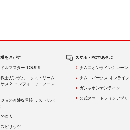
ム機をさがす
スマホ・PCであそぶ
ドルマスター TOURS
ナムコオンラインクレーン
動戦士ガンダム エクストリーム
ナムコパークス オンライ
ーサス２ インフィニットブース
ガシャポンオンライン
公式スマートフォンアプリ
ョジョの奇妙な冒険 ラストサバ
バー
鼓の達人
りスピリッツ