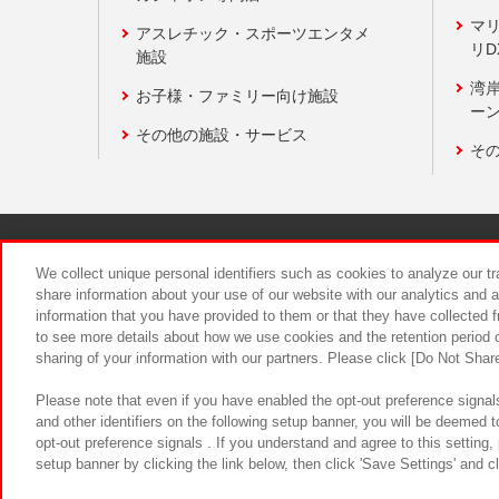
マ
アスレチック・スポーツエンタメ
リD
施設
湾
お子様・ファミリー向け施設
ーン
その他の施設・サービス
そ
関連会社
サステナビリティ
We collect unique personal identifiers such as cookies to analyze our t
share information about your use of our website with our analytics and 
information that you have provided to them or that they have collected f
食品のご提
to see more details about how we use cookies and the retention period o
sharing of your information with our partners. Please click [Do Not Shar
Please note that even if you have enabled the opt-out preference signals
and other identifiers on the following setup banner, you will be deemed 
opt-out preference signals . If you understand and agree to this setting
setup banner by clicking the link below, then click 'Save Settings' and c
©Bandai Namco Amusement Inc.
©Ba