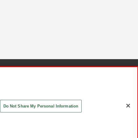
針と検証結果
お取引先さまとともに
お問い合わせ
Do Not Share My Personal Information
ASHIKI Co., Ltd. All Rights Reserved.