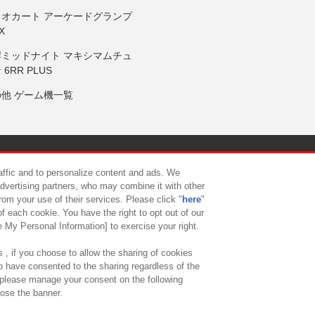
リオカート アーケードグランプ
X
岸ミッドナイト マキシマムチュ
 6RR PLUS
の他 ゲーム機一覧
サイトポリシー
プライバシーポリシー
ウェブアクセシビリティ方
raffic and to personalize content and ads. We
advertising partners, who may combine it with other
rom your use of their services. Please click "
here
"
供について
カスタマーハラスメント対応方針
よくあるご質問・
f each cookie. You have the right to opt out of our
e My Personal Information] to exercise your right.
 , if you choose to allow the sharing of cookies
to have consented to the sharing regardless of the
, please manage your consent on the following
lose the banner.
ndai Namco Amusement Lab Inc.
©Bandai Namco Experience Inc.
©HANAY