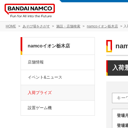
HOME
あそび場をさがす
施設・店舗検索
namcoイオン栃木店
入
na
namcoイオン栃木店
店舗情報
入荷
イベント&ニュース
入荷プライズ
設置ゲーム機
登場
登場