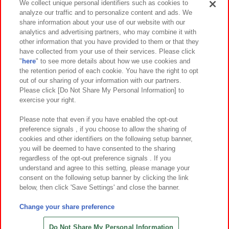
We collect unique personal identifiers such as cookies to
analyze our traffic and to personalize content and ads. We
イベント・キャンペーン
share information about your use of our website with our
analytics and advertising partners, who may combine it with
other information that you have provided to them or that they
have collected from your use of their services. Please click
"
here
" to see more details about how we use cookies and
関連会社
サステナビリティ
サイトポリシー
the retention period of each cookie. You have the right to opt
out of our sharing of your information with our partners.
プライバシーポリシー
ウェブアクセシビリティ方針と検証結果
Please click [Do Not Share My Personal Information] to
exercise your right.
お取引先さまとともに
食品のご提供について
カスタマーハラスメント対応方針
よくあるご質問・お問い合わせ
Please note that even if you have enabled the opt-out
preference signals , if you choose to allow the sharing of
cookies and other identifiers on the following setup banner,
you will be deemed to have consented to the sharing
regardless of the opt-out preference signals . If you
understand and agree to this setting, please manage your
consent on the following setup banner by clicking the link
below, then click 'Save Settings' and close the banner.
©Bandai Namco Amusement Inc.
©Bandai Namco Amusement Lab Inc.
Change your share preference
©Bandai Namco Experience Inc.
©HANAYASHIKI Co., Ltd. All Rights Reserved.
Do Not Share My Personal Information