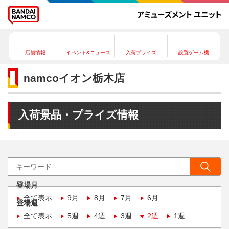
店舗情報
イベント&ニュース
入荷プライズ
設置ゲーム機
namcoイオン栃木店
入荷景品・プライズ情報
登場月
全て表示
9月
8月
7月
6月
登場週
全て表示
5週
4週
3週
2週
1週