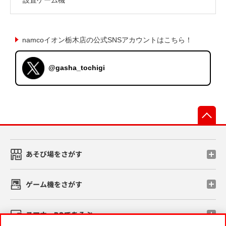
namcoイオン栃木店の公式SNSアカウントはこちら！
@gasha_tochigi
先
あそび場をさがす
ゲーム機をさがす
スマホ・PCであそぶ