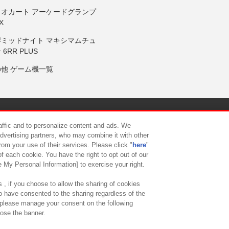
リオカート アーケードグランプ
X
岸ミッドナイト マキシマムチュ
 6RR PLUS
の他 ゲーム機一覧
サイトポリシー
プライバシーポリシー
ウェブアクセシビリティ方
raffic and to personalize content and ads. We
advertising partners, who may combine it with other
rom your use of their services. Please click "
here
"
供について
カスタマーハラスメント対応方針
よくあるご質問・
f each cookie. You have the right to opt out of our
e My Personal Information] to exercise your right.
 , if you choose to allow the sharing of cookies
to have consented to the sharing regardless of the
, please manage your consent on the following
lose the banner.
ndai Namco Amusement Lab Inc.
©Bandai Namco Experience Inc.
©HANAY