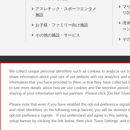
マ
アスレチック・スポーツエンタメ
リD
施設
湾
お子様・ファミリー向け施設
ーン
その他の施設・サービス
そ
関連会社
サステナビリティ
We collect unique personal identifiers such as cookies to analyze our t
share information about your use of our website with our analytics and 
information that you have provided to them or that they have collected f
食品のご提
to see more details about how we use cookies and the retention period o
sharing of your information with our partners. Please click [Do Not Shar
Please note that even if you have enabled the opt-out preference signals
and other identifiers on the following setup banner, you will be deemed 
opt-out preference signals . If you understand and agree to this setting
setup banner by clicking the link below, then click 'Save Settings' and c
©Bandai Namco Amusement Inc.
©Ba