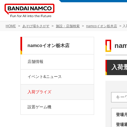
HOME
あそび場をさがす
施設・店舗検索
namcoイオン栃木店
入
na
namcoイオン栃木店
店舗情報
入荷
イベント&ニュース
入荷プライズ
設置ゲーム機
登場
登場