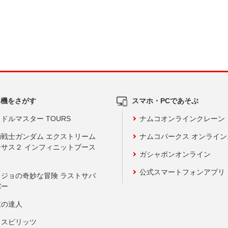
ム機をさがす
スマホ・PCであそぶ
ドルマスター TOURS
ナムコオンラインクレーン
動戦士ガンダム エクストリーム
ナムコパークス オンライ
ーサス２ インフィニットブース
ガシャポンオンライン
公式スマートフォンアプリ
ョジョの奇妙な冒険 ラストサバ
バー
鼓の達人
りスピリッツ