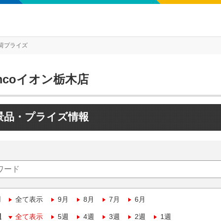
荷プライズ
mcoイオン栃木店
景品・プライズ情報
月
全て表示
9月
8月
7月
6月
週
全て表示
5週
4週
3週
2週
1週