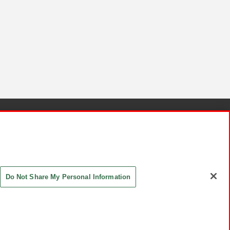
針と検証結果
お取引先さまとともに
お問い合わせ
Do Not Share My Personal Information
ASHIKI Co., Ltd. All Rights Reserved.