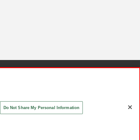
針と検証結果
お取引先さまとともに
お問い合わせ
Do Not Share My Personal Information
ASHIKI Co., Ltd. All Rights Reserved.