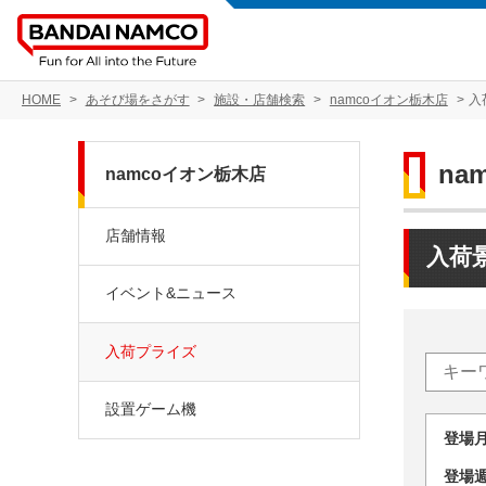
HOME
あそび場をさがす
施設・店舗検索
namcoイオン栃木店
入
na
namcoイオン栃木店
店舗情報
入荷
イベント&ニュース
入荷プライズ
設置ゲーム機
登場
登場