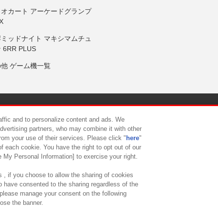
リオカート アーケードグランプ
X
岸ミッドナイト マキシマムチュ
 6RR PLUS
の他 ゲーム機一覧
サイトポリシー
プライバシーポリシー
ウェブアクセシビリティ方
raffic and to personalize content and ads. We
advertising partners, who may combine it with other
rom your use of their services. Please click "
here
"
供について
カスタマーハラスメント対応方針
よくあるご質問・
f each cookie. You have the right to opt out of our
e My Personal Information] to exercise your right.
 , if you choose to allow the sharing of cookies
to have consented to the sharing regardless of the
, please manage your consent on the following
lose the banner.
ndai Namco Amusement Lab Inc.
©Bandai Namco Experience Inc.
©HANAY