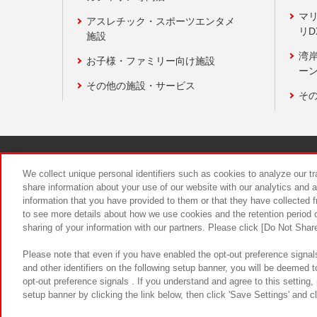
マ
アスレチック・スポーツエンタメ
リD
施設
湾
お子様・ファミリー向け施設
ーン
その他の施設・サービス
そ
関連会社
サステナビリティ
We collect unique personal identifiers such as cookies to analyze our t
share information about your use of our website with our analytics and 
information that you have provided to them or that they have collected f
食品のご提
to see more details about how we use cookies and the retention period o
sharing of your information with our partners. Please click [Do Not Shar
Please note that even if you have enabled the opt-out preference signals
and other identifiers on the following setup banner, you will be deemed 
opt-out preference signals . If you understand and agree to this setting
setup banner by clicking the link below, then click 'Save Settings' and c
©Bandai Namco Amusement Inc.
©Ba