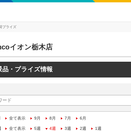
荷プライズ
mcoイオン栃木店
景品・プライズ情報
月
全て表示
9月
8月
7月
6月
週
全て表示
5週
4週
3週
2週
1週