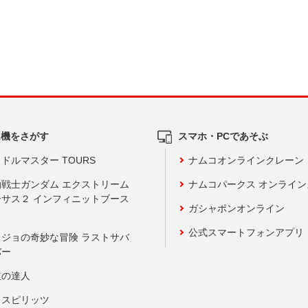
ム機をさがす
スマホ・PCであそぶ
ドルマスター TOURS
ナムコオンラインクレーン
動戦士ガンダム エクストリーム
ナムコパークス オンライ
ーサス２ インフィニットブース
ガシャポンオンライン
公式スマートフォンアプリ
ョジョの奇妙な冒険 ラストサバ
バー
鼓の達人
りスピリッツ