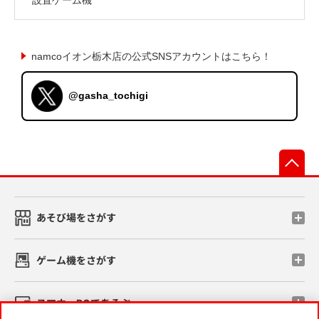
namcoイオン栃木店の公式SNSアカウントはこちら！
@gasha_tochigi
先
あそび場をさがす
ゲーム機をさがす
スマホ・PCであそぶ