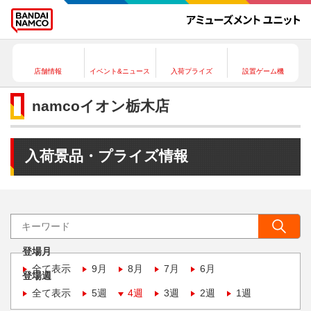
店舗情報
イベント&ニュース
入荷プライズ
設置ゲーム機
namcoイオン栃木店
入荷景品・プライズ情報
登場月
全て表示
9月
8月
7月
6月
登場週
全て表示
5週
4週
3週
2週
1週