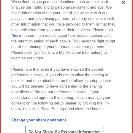
We collect unique personal identifiers such as cookies to
analyze our traffic and to personalize content and ads. We
イベント・キャンペーン
share information about your use of our website with our
analytics and advertising partners, who may combine it with
other information that you have provided to them or that they
have collected from your use of their services. Please click
"
here
" to see more details about how we use cookies and
関連会社
サステナビリティ
サイトポリシー
the retention period of each cookie. You have the right to opt
out of our sharing of your information with our partners.
プライバシーポリシー
ウェブアクセシビリティ方針と検証結果
Please click [Do Not Share My Personal Information] to
exercise your right.
お取引先さまとともに
食品のご提供について
カスタマーハラスメント対応方針
よくあるご質問・お問い合わせ
Please note that even if you have enabled the opt-out
preference signals , if you choose to allow the sharing of
cookies and other identifiers on the following setup banner,
you will be deemed to have consented to the sharing
regardless of the opt-out preference signals . If you
understand and agree to this setting, please manage your
consent on the following setup banner by clicking the link
below, then click 'Save Settings' and close the banner.
©Bandai Namco Amusement Inc.
©Bandai Namco Amusement Lab Inc.
Change your share preference
©Bandai Namco Experience Inc.
©HANAYASHIKI Co., Ltd. All Rights Reserved.
Do Not Share My Personal Information