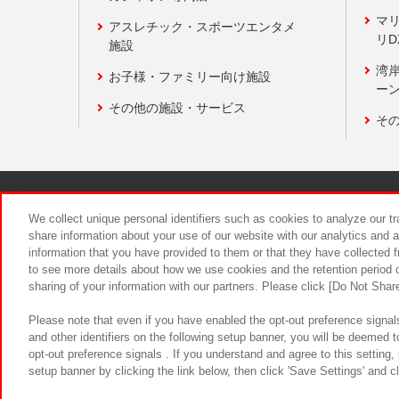
マ
アスレチック・スポーツエンタメ
リD
施設
湾
お子様・ファミリー向け施設
ーン
その他の施設・サービス
そ
関連会社
サステナビリティ
We collect unique personal identifiers such as cookies to analyze our t
share information about your use of our website with our analytics and 
information that you have provided to them or that they have collected f
食品のご提
to see more details about how we use cookies and the retention period o
sharing of your information with our partners. Please click [Do Not Shar
Please note that even if you have enabled the opt-out preference signals
and other identifiers on the following setup banner, you will be deemed 
opt-out preference signals . If you understand and agree to this setting
setup banner by clicking the link below, then click 'Save Settings' and c
©Bandai Namco Amusement Inc.
©Ba