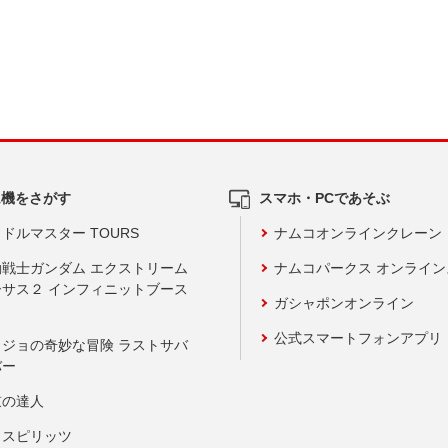
ム機をさがす
スマホ・PCであそぶ
ドルマスター TOURS
ナムコオンラインクレーン
動戦士ガンダム エクストリーム
ナムコパークス オンライ
ーサス２ インフィニットブース
ガシャポンオンライン
公式スマートフォンアプリ
ョジョの奇妙な冒険 ラストサバ
バー
鼓の達人
りスピリッツ