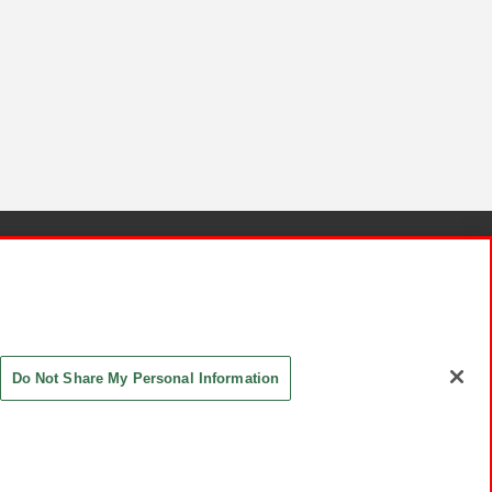
針と検証結果
お取引先さまとともに
お問い合わせ
Do Not Share My Personal Information
ASHIKI Co., Ltd. All Rights Reserved.