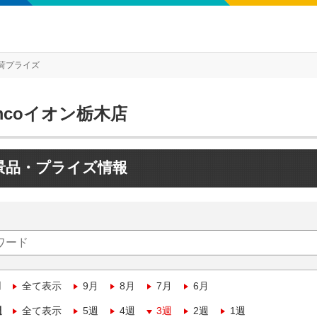
荷プライズ
mcoイオン栃木店
景品・プライズ情報
月
全て表示
9月
8月
7月
6月
週
全て表示
5週
4週
3週
2週
1週