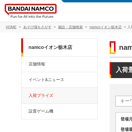
HOME
あそび場をさがす
施設・店舗検索
namcoイオン栃木店
入
na
namcoイオン栃木店
店舗情報
入荷
イベント&ニュース
入荷プライズ
設置ゲーム機
登場
登場