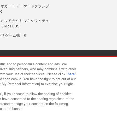
リオカート アーケードグランプ
X
岸ミッドナイト マキシマムチュ
 6RR PLUS
の他 ゲーム機一覧
サイトポリシー
プライバシーポリシー
ウェブアクセシビリティ方
raffic and to personalize content and ads. We
advertising partners, who may combine it with other
rom your use of their services. Please click "
here
"
供について
カスタマーハラスメント対応方針
よくあるご質問・
f each cookie. You have the right to opt out of our
e My Personal Information] to exercise your right.
 , if you choose to allow the sharing of cookies
to have consented to the sharing regardless of the
, please manage your consent on the following
lose the banner.
ndai Namco Amusement Lab Inc.
©Bandai Namco Experience Inc.
©HANAY