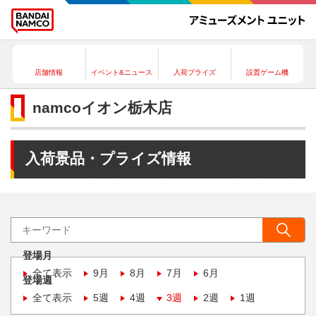
店舗情報
イベント&ニュース
入荷プライズ
設置ゲーム機
namcoイオン栃木店
入荷景品・プライズ情報
登場月
全て表示
9月
8月
7月
6月
登場週
全て表示
5週
4週
3週
2週
1週