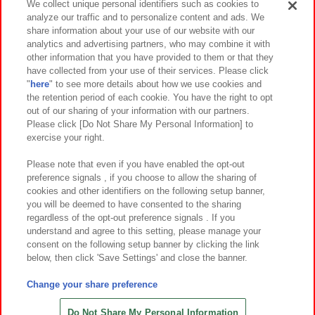
We collect unique personal identifiers such as cookies to
analyze our traffic and to personalize content and ads. We
イベント・キャンペーン
share information about your use of our website with our
analytics and advertising partners, who may combine it with
other information that you have provided to them or that they
have collected from your use of their services. Please click
"
here
" to see more details about how we use cookies and
関連会社
サステナビリティ
サイトポリシー
the retention period of each cookie. You have the right to opt
out of our sharing of your information with our partners.
プライバシーポリシー
ウェブアクセシビリティ方針と検証結果
Please click [Do Not Share My Personal Information] to
exercise your right.
お取引先さまとともに
食品のご提供について
カスタマーハラスメント対応方針
よくあるご質問・お問い合わせ
Please note that even if you have enabled the opt-out
preference signals , if you choose to allow the sharing of
cookies and other identifiers on the following setup banner,
you will be deemed to have consented to the sharing
regardless of the opt-out preference signals . If you
understand and agree to this setting, please manage your
consent on the following setup banner by clicking the link
below, then click 'Save Settings' and close the banner.
©Bandai Namco Amusement Inc.
©Bandai Namco Amusement Lab Inc.
Change your share preference
©Bandai Namco Experience Inc.
©HANAYASHIKI Co., Ltd. All Rights Reserved.
Do Not Share My Personal Information