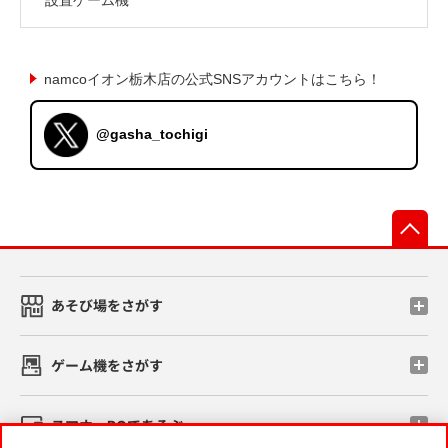
namcoイオン栃木店の公式SNSアカウントはこちら！
@gasha_tochigi
先
あそび場をさがす
ゲーム機をさがす
スマホ・PCであそぶ