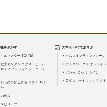
ム機をさがす
スマホ・PCであそぶ
ドルマスター TOURS
ナムコオンラインクレーン
動戦士ガンダム エクストリーム
ナムコパークス オンライ
ーサス２ インフィニットブース
ガシャポンオンライン
公式スマートフォンアプリ
ョジョの奇妙な冒険 ラストサバ
バー
鼓の達人
りスピリッツ