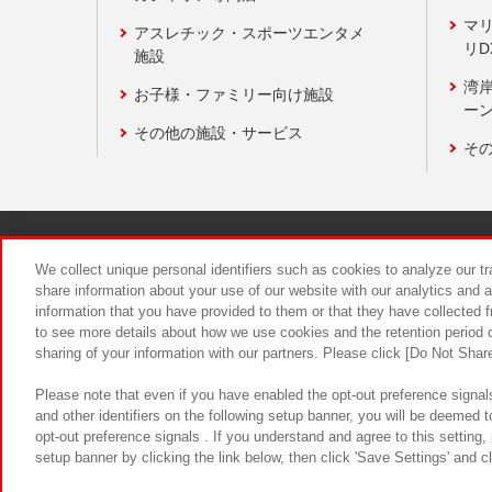
マ
アスレチック・スポーツエンタメ
リD
施設
湾
お子様・ファミリー向け施設
ーン
その他の施設・サービス
そ
関連会社
サステナビリティ
We collect unique personal identifiers such as cookies to analyze our t
share information about your use of our website with our analytics and 
information that you have provided to them or that they have collected f
食品のご提
to see more details about how we use cookies and the retention period o
sharing of your information with our partners. Please click [Do Not Shar
Please note that even if you have enabled the opt-out preference signals
and other identifiers on the following setup banner, you will be deemed 
opt-out preference signals . If you understand and agree to this setting
setup banner by clicking the link below, then click 'Save Settings' and c
©Bandai Namco Amusement Inc.
©Ba