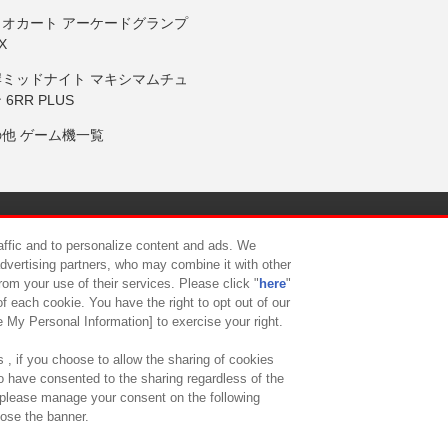
リオカート アーケードグランプ
X
岸ミッドナイト マキシマムチュ
 6RR PLUS
の他 ゲーム機一覧
サイトポリシー
プライバシーポリシー
ウェブアクセシビリティ方
raffic and to personalize content and ads. We
advertising partners, who may combine it with other
rom your use of their services. Please click "
here
"
供について
カスタマーハラスメント対応方針
よくあるご質問・
f each cookie. You have the right to opt out of our
e My Personal Information] to exercise your right.
 , if you choose to allow the sharing of cookies
to have consented to the sharing regardless of the
, please manage your consent on the following
lose the banner.
ndai Namco Amusement Lab Inc.
©Bandai Namco Experience Inc.
©HANAY