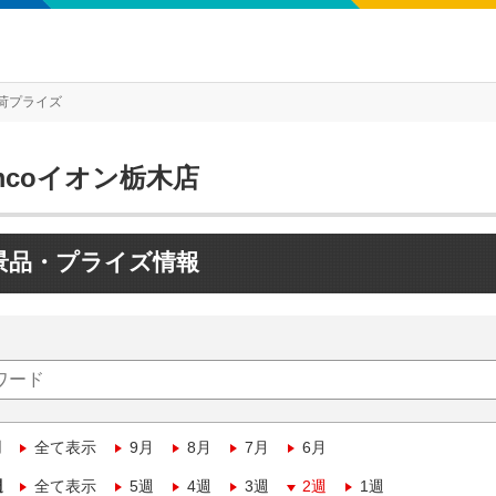
荷プライズ
mcoイオン栃木店
景品・プライズ情報
月
全て表示
9月
8月
7月
6月
週
全て表示
5週
4週
3週
2週
1週