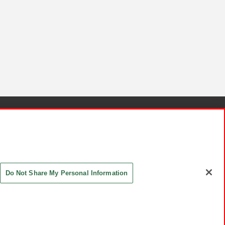
針と検証結果
お取引先さまとともに
お問い合わせ
Do Not Share My Personal Information
ASHIKI Co., Ltd. All Rights Reserved.