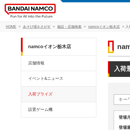
HOME
あそび場をさがす
施設・店舗検索
namcoイオン栃木店
入
na
namcoイオン栃木店
店舗情報
入荷
イベント&ニュース
入荷プライズ
設置ゲーム機
登場
登場