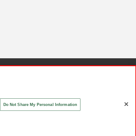
針と検証結果
お取引先さまとともに
お問い合わせ
Do Not Share My Personal Information
ASHIKI Co., Ltd. All Rights Reserved.