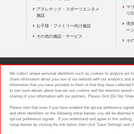
マ
アスレチック・スポーツエンタメ
リD
施設
湾
お子様・ファミリー向け施設
ーン
その他の施設・サービス
そ
関連会社
サステナビリティ
We collect unique personal identifiers such as cookies to analyze our t
share information about your use of our website with our analytics and 
information that you have provided to them or that they have collected f
食品のご提
to see more details about how we use cookies and the retention period o
sharing of your information with our partners. Please click [Do Not Shar
Please note that even if you have enabled the opt-out preference signals
and other identifiers on the following setup banner, you will be deemed 
opt-out preference signals . If you understand and agree to this setting
setup banner by clicking the link below, then click 'Save Settings' and c
©Bandai Namco Amusement Inc.
©Ba