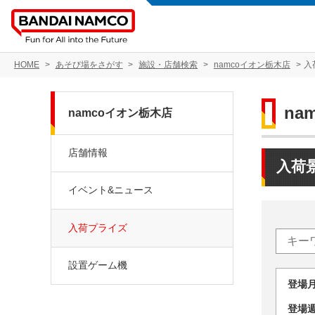
HOME
あそび場をさがす
施設・店舗検索
namcoイオン栃木店
入
na
namcoイオン栃木店
店舗情報
入荷
イベント&ニュース
入荷プライズ
設置ゲーム機
登場
登場