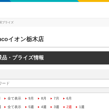
荷プライズ
mcoイオン栃木店
景品・プライズ情報
月
全て表示
9月
8月
7月
6月
週
全て表示
5週
4週
3週
2週
1週