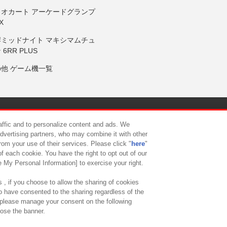
リオカート アーケードグランプ
X
岸ミッドナイト マキシマムチュ
 6RR PLUS
の他 ゲーム機一覧
サイトポリシー
プライバシーポリシー
ウェブアクセシビリティ方
raffic and to personalize content and ads. We
advertising partners, who may combine it with other
rom your use of their services. Please click "
here
"
供について
カスタマーハラスメント対応方針
よくあるご質問・
f each cookie. You have the right to opt out of our
e My Personal Information] to exercise your right.
 , if you choose to allow the sharing of cookies
to have consented to the sharing regardless of the
, please manage your consent on the following
lose the banner.
ndai Namco Amusement Lab Inc.
©Bandai Namco Experience Inc.
©HANAY