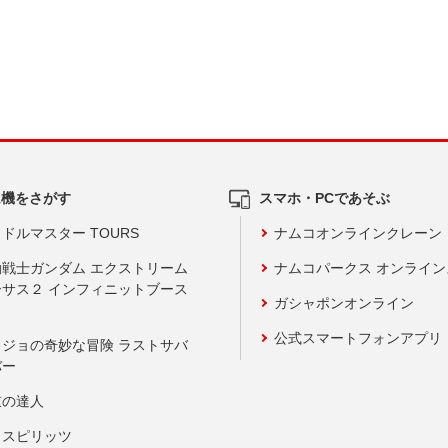
ム機をさがす
スマホ・PCであそぶ
ドルマスター TOURS
ナムコオンラインクレーン
動戦士ガンダム エクストリーム
ナムコパークス オンライ
ーサス２ インフィニットブース
ガシャポンオンライン
公式スマートフォンアプリ
ョジョの奇妙な冒険 ラストサバ
バー
鼓の達人
りスピリッツ