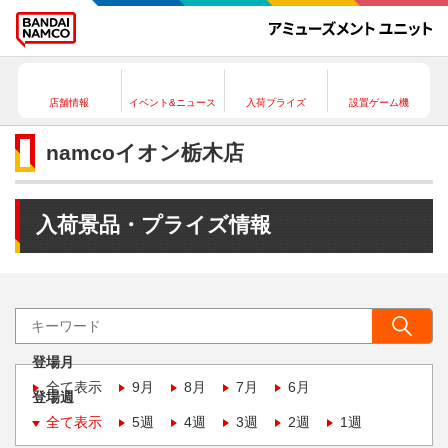
店舗情報
イベント&ニュース
入荷プライズ
設置ゲーム機
namcoイオン栃木店
入荷景品・プライズ情報
登場月
全て表示
9月
8月
7月
6月
登場週
全て表示
5週
4週
3週
2週
1週