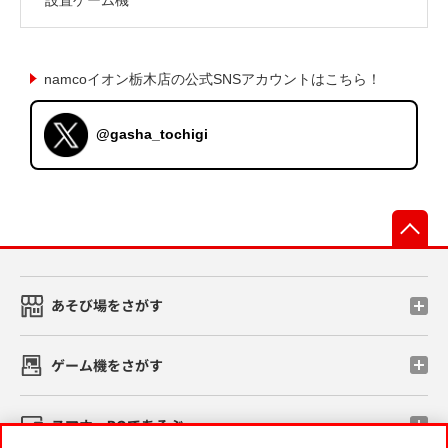
namcoイオン栃木店の公式SNSアカウントはこちら！
@gasha_tochigi
先
あそび場をさがす
ゲーム機をさがす
スマホ・PCであそぶ