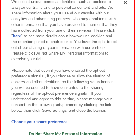
We collect unique personal identifiers such as cookies to
analyze our traffic and to personalize content and ads. We
イベント・キャンペーン
share information about your use of our website with our
analytics and advertising partners, who may combine it with
other information that you have provided to them or that they
have collected from your use of their services. Please click
"
here
" to see more details about how we use cookies and
関連会社
サステナビリティ
サイトポリシー
the retention period of each cookie. You have the right to opt
out of our sharing of your information with our partners.
プライバシーポリシー
ウェブアクセシビリティ方針と検証結果
Please click [Do Not Share My Personal Information] to
exercise your right.
お取引先さまとともに
食品のご提供について
カスタマーハラスメント対応方針
よくあるご質問・お問い合わせ
Please note that even if you have enabled the opt-out
preference signals , if you choose to allow the sharing of
cookies and other identifiers on the following setup banner,
you will be deemed to have consented to the sharing
regardless of the opt-out preference signals . If you
understand and agree to this setting, please manage your
consent on the following setup banner by clicking the link
below, then click 'Save Settings' and close the banner.
©Bandai Namco Amusement Inc.
©Bandai Namco Amusement Lab Inc.
Change your share preference
©Bandai Namco Experience Inc.
©HANAYASHIKI Co., Ltd. All Rights Reserved.
Do Not Share My Personal Information