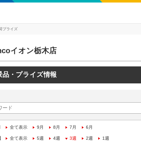
荷プライズ
mcoイオン栃木店
景品・プライズ情報
月
全て表示
9月
8月
7月
6月
週
全て表示
5週
4週
3週
2週
1週