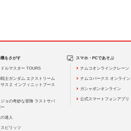
ム機をさがす
スマホ・PCであそぶ
ドルマスター TOURS
ナムコオンラインクレーン
動戦士ガンダム エクストリーム
ナムコパークス オンライ
ーサス２ インフィニットブース
ガシャポンオンライン
公式スマートフォンアプリ
ョジョの奇妙な冒険 ラストサバ
バー
鼓の達人
りスピリッツ