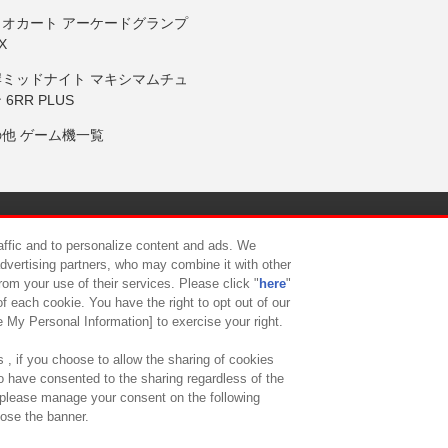
リオカート アーケードグランプ
X
岸ミッドナイト マキシマムチュ
 6RR PLUS
の他 ゲーム機一覧
サイトポリシー
プライバシーポリシー
ウェブアクセシビリティ方
raffic and to personalize content and ads. We
advertising partners, who may combine it with other
rom your use of their services. Please click "
here
"
供について
カスタマーハラスメント対応方針
よくあるご質問・
f each cookie. You have the right to opt out of our
e My Personal Information] to exercise your right.
 , if you choose to allow the sharing of cookies
to have consented to the sharing regardless of the
, please manage your consent on the following
lose the banner.
ndai Namco Amusement Lab Inc.
©Bandai Namco Experience Inc.
©HANAY