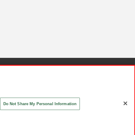
針と検証結果
お取引先さまとともに
お問い合わせ
Do Not Share My Personal Information
ASHIKI Co., Ltd. All Rights Reserved.