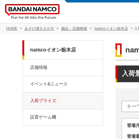
HOME
あそび場をさがす
施設・店舗検索
namcoイオン栃木店
入
na
namcoイオン栃木店
店舗情報
入荷
イベント&ニュース
入荷プライズ
設置ゲーム機
登場
登場