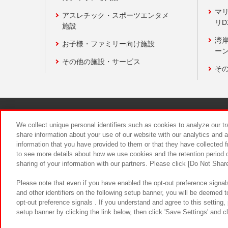
マ
アスレチック・スポーツエンタメ
リD
施設
湾
お子様・ファミリー向け施設
ーン
その他の施設・サービス
そ
関連会社
サステナビリティ
We collect unique personal identifiers such as cookies to analyze our t
share information about your use of our website with our analytics and 
information that you have provided to them or that they have collected f
食品のご提
to see more details about how we use cookies and the retention period o
sharing of your information with our partners. Please click [Do Not Shar
Please note that even if you have enabled the opt-out preference signals
and other identifiers on the following setup banner, you will be deemed 
opt-out preference signals . If you understand and agree to this setting
setup banner by clicking the link below, then click 'Save Settings' and c
©Bandai Namco Amusement Inc.
©Ba