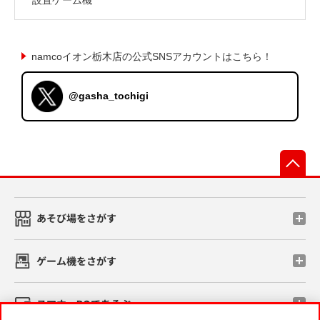
namcoイオン栃木店の公式SNSアカウントはこちら！
@gasha_tochigi
先
あそび場をさがす
ゲーム機をさがす
スマホ・PCであそぶ