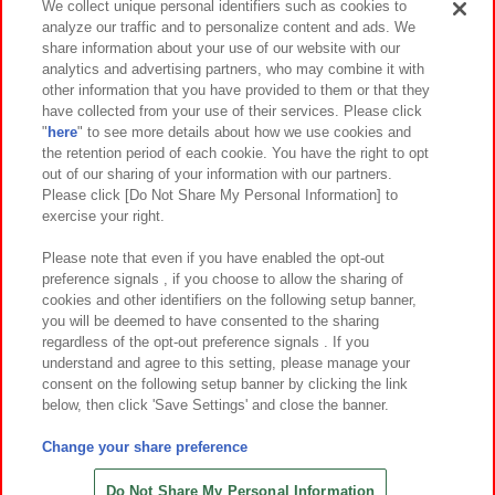
We collect unique personal identifiers such as cookies to
analyze our traffic and to personalize content and ads. We
イベント・キャンペーン
share information about your use of our website with our
analytics and advertising partners, who may combine it with
other information that you have provided to them or that they
have collected from your use of their services. Please click
"
here
" to see more details about how we use cookies and
関連会社
サステナビリティ
サイトポリシー
the retention period of each cookie. You have the right to opt
out of our sharing of your information with our partners.
プライバシーポリシー
ウェブアクセシビリティ方針と検証結果
Please click [Do Not Share My Personal Information] to
exercise your right.
お取引先さまとともに
食品のご提供について
カスタマーハラスメント対応方針
よくあるご質問・お問い合わせ
Please note that even if you have enabled the opt-out
preference signals , if you choose to allow the sharing of
cookies and other identifiers on the following setup banner,
you will be deemed to have consented to the sharing
regardless of the opt-out preference signals . If you
understand and agree to this setting, please manage your
consent on the following setup banner by clicking the link
below, then click 'Save Settings' and close the banner.
©Bandai Namco Amusement Inc.
©Bandai Namco Amusement Lab Inc.
Change your share preference
©Bandai Namco Experience Inc.
©HANAYASHIKI Co., Ltd. All Rights Reserved.
Do Not Share My Personal Information