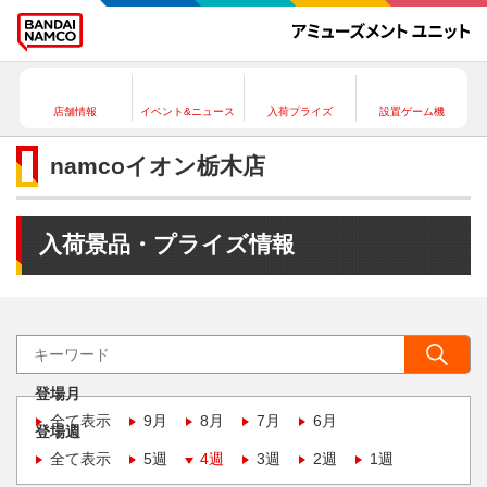
店舗情報
イベント&ニュース
入荷プライズ
設置ゲーム機
namcoイオン栃木店
入荷景品・プライズ情報
登場月
全て表示
9月
8月
7月
6月
登場週
全て表示
5週
4週
3週
2週
1週