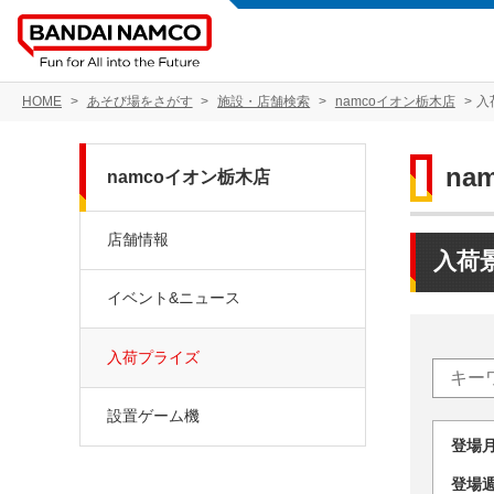
HOME
あそび場をさがす
施設・店舗検索
namcoイオン栃木店
入
na
namcoイオン栃木店
店舗情報
入荷
イベント&ニュース
入荷プライズ
設置ゲーム機
登場
登場