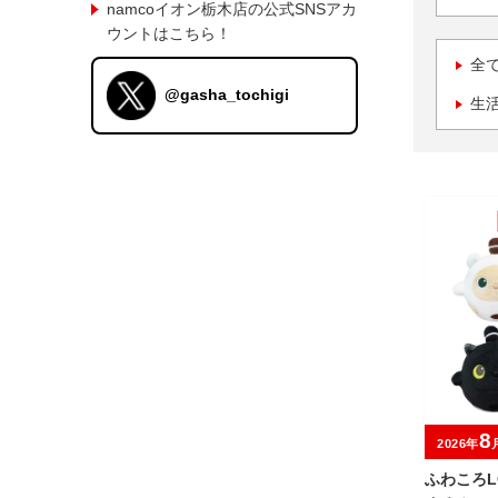
namcoイオン栃木店の公式SNSアカ
ウントはこちら！
全
@gasha_tochigi
生
8
2026年
ふわころL