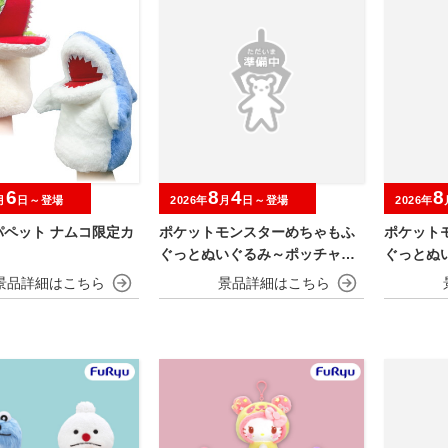
6
8
4
8
月
日～登場
2026年
月
日～登場
2026年
パペット ナムコ限定カ
ポケットモンスターめちゃもふ
ポケット
ぐっとぬいぐるみ～ポッチャマ
ぐっとぬ
～
～