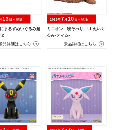
13
7
10
月
日～登場
2026年
月
日～登場
あにまるずぬいぐるみ超
ミニオン 寝そべり LLぬいぐ
.2
るみ‐ティム‐
7
7
7