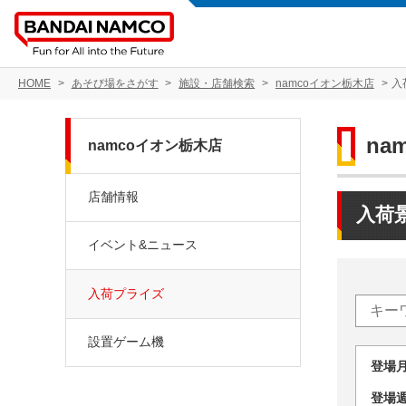
HOME
あそび場をさがす
施設・店舗検索
namcoイオン栃木店
入
na
namcoイオン栃木店
店舗情報
入荷
イベント&ニュース
入荷プライズ
設置ゲーム機
登場
登場