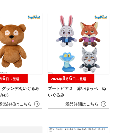
6
8
6
月
日～登場
2026年
月
日～登場
 グランデぬいぐるみ‐
ズートピア２ 赤いほっぺ ぬ
er.3
いぐるみ