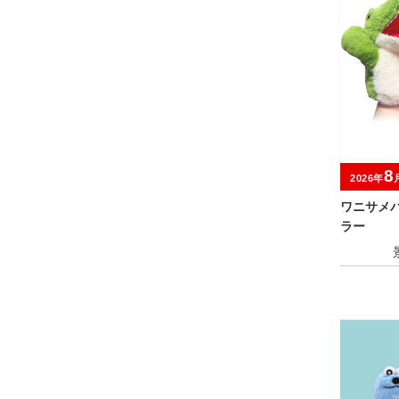
8
2026年
ワニサメ
ラー