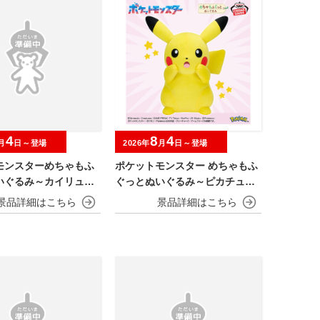
4
8
4
月
日～登場
2026年
月
日～登場
モンスターめちゃもふ
ポケットモンスター めちゃもふ
いぐるみ～カイリュー
ぐっとぬいぐるみ～ピカチュウ
～びっくりver.