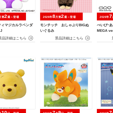
2
8
2
7
月第
週～登場
2026年
月第
週～登場
2026年
ティマジカルラベンダ
モンチッチ おしゃぶりBIGぬ
べいびｰ
J
いぐるみ
MEGA ver
10
7
9
7