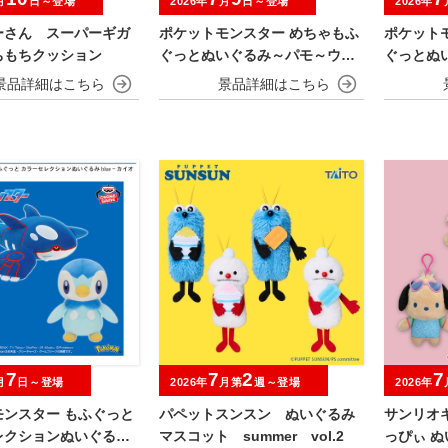
月
日～登場
2026年
月
日～登場
2026年
ーさん スーパーギガ
ポケットモンスター めちゃもふ
ポケット
ちもちクッション
ぐっとぬいぐるみ～パモ～ウィ
ぐっとぬ
ンクver.
～
7
7
2
7
月
日～登場
2026年
月第
週～登場
2026年
モンスター もふぐっと
パペットスンスン ぬいぐるみ
サンリオ
レクションぬいぐるみ
マスコット summer vol.2
っぴぃ 