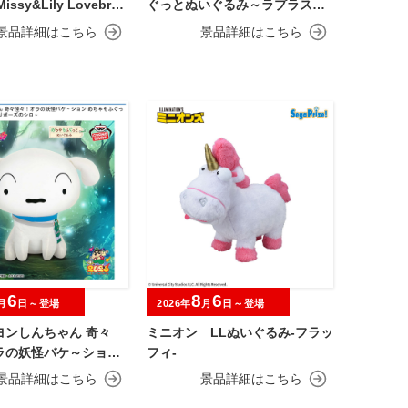
issy&Lily Lovebrai
ぐっとぬいぐるみ～ラプラス～
振り向きver.
6
8
6
月
日～登場
2026年
月
日～登場
ヨンしんちゃん 奇々
ミニオン LLぬいぐるみ‐フラッ
ラの妖怪バケ～ション
フィ‐
ふぐっとぬいぐるみ～
ポーズのシロ～