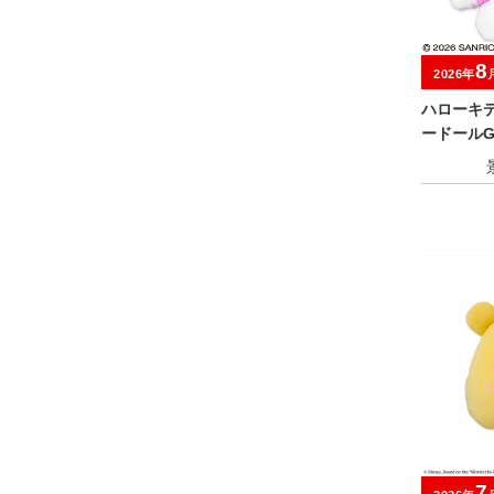
8
2026年
ハローキ
ードールG
7