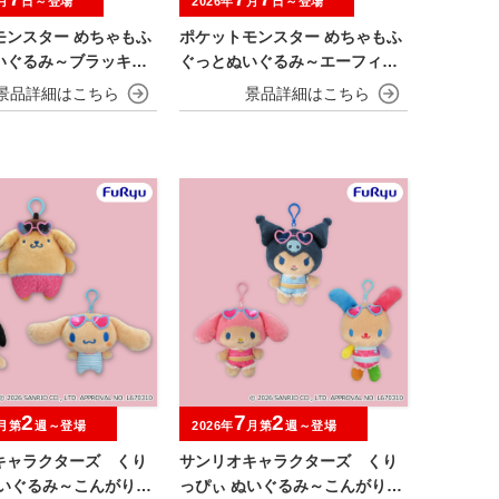
月
日～登場
2026年
月
日～登場
モンスター めちゃもふ
ポケットモンスター めちゃもふ
いぐるみ～ブラッキー
ぐっとぬいぐるみ～エーフィ－
～
2
7
2
月第
週～登場
2026年
月第
週～登場
キャラクターズ くり
サンリオキャラクターズ くり
ぬいぐるみ～こんがり日
っぴぃ ぬいぐるみ～こんがり日