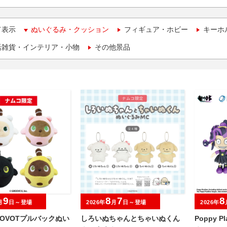
て表示
ぬいぐるみ・クッション
フィギュア・ホビー
キーホ
活雑貨・インテリア・小物
その他景品
9
8
7
8
月
日～登場
2026年
月
日～登場
2026年
OVOTプルバックぬい
しろいぬちゃんとちゃいぬくん
Poppy P