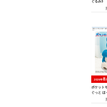
ぐるみ3
8
2026年
ポケット
ぐっと 
るみ～カ