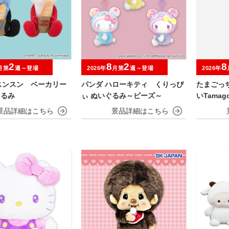
2
8
2
8
月第
週～登場
2026年
月第
週～登場
2026年
スンスン ベーカリー
パンダ ハローキティ くりっぴ
たまごっ
ぐるみ
ぃ ぬいぐるみ～ビーズ～
いTamagot