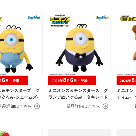
プレミアボール～
6
8
6
8
月
日～登場
2026年
月
日～登場
2026年
ズ＆モンスターズ グ
ミニオンズ＆モンスターズ グ
ミニオン
ぐるみ‐ジェームズ‐
ランデぬいぐるみ タキシード
ティム‐ V