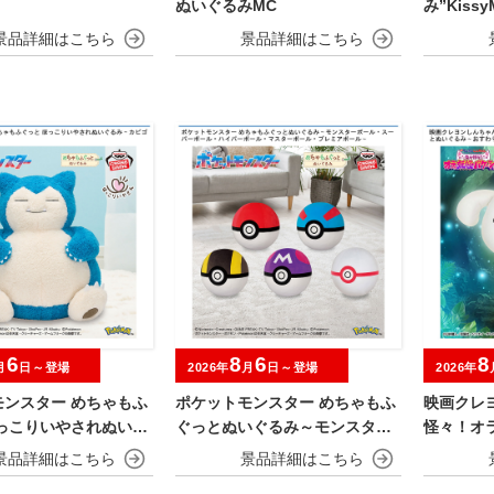
ぬいぐるみMC
み”KissyM
ds”
6
8
6
8
月
日～登場
2026年
月
日～登場
2026年
モンスター めちゃもふ
ポケットモンスター めちゃもふ
映画クレ
ほっこりいやされぬいぐ
ぐっとぬいぐるみ～モンスター
怪々！オ
ビゴン～
ボール・スーパーボール・ハイ
めちゃも
パーボール・マスターボール・
おすわり