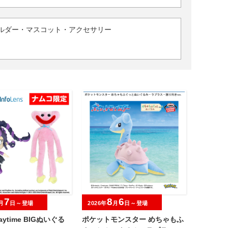
ルダー・マスコット・アクセサリー
7
8
6
月
日～登場
2026年
月
日～登場
laytime BIGぬいぐる
ポケットモンスター めちゃもふ