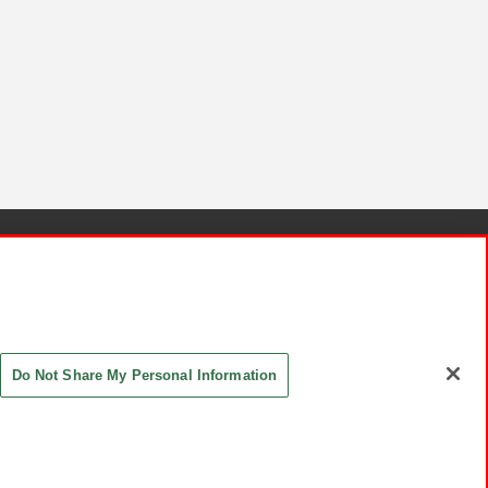
針と検証結果
お取引先さまとともに
お問い合わせ
Do Not Share My Personal Information
ASHIKI Co., Ltd. All Rights Reserved.