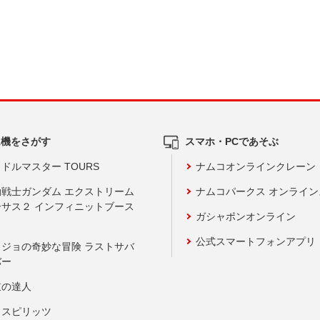
ム機をさがす
スマホ・PCであそぶ
ドルマスター TOURS
ナムコオンラインクレーン
動戦士ガンダム エクストリーム
ナムコパークス オンライ
ーサス２ インフィニットブース
ガシャポンオンライン
公式スマートフォンアプリ
ョジョの奇妙な冒険 ラストサバ
バー
鼓の達人
りスピリッツ