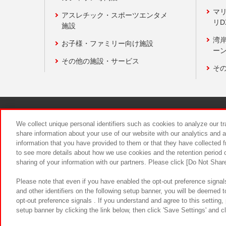
マ
アスレチック・スポーツエンタメ
リD
施設
湾
お子様・ファミリー向け施設
ーン
その他の施設・サービス
そ
関連会社
サステナビリティ
We collect unique personal identifiers such as cookies to analyze our t
share information about your use of our website with our analytics and 
information that you have provided to them or that they have collected f
食品のご提
to see more details about how we use cookies and the retention period o
sharing of your information with our partners. Please click [Do Not Shar
Please note that even if you have enabled the opt-out preference signals
and other identifiers on the following setup banner, you will be deemed 
opt-out preference signals . If you understand and agree to this setting
setup banner by clicking the link below, then click 'Save Settings' and c
©Bandai Namco Amusement Inc.
©Ba