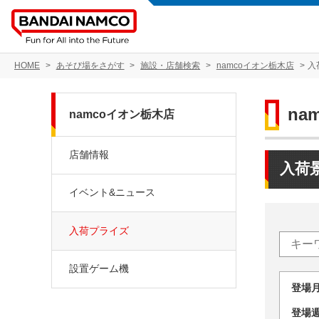
HOME
あそび場をさがす
施設・店舗検索
namcoイオン栃木店
入
na
namcoイオン栃木店
店舗情報
入荷
イベント&ニュース
入荷プライズ
設置ゲーム機
登場
登場