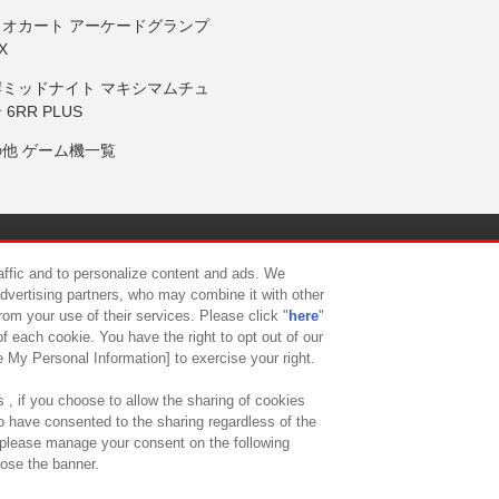
リオカート アーケードグランプ
X
岸ミッドナイト マキシマムチュ
 6RR PLUS
の他 ゲーム機一覧
サイトポリシー
プライバシーポリシー
ウェブアクセシビリティ方
raffic and to personalize content and ads. We
advertising partners, who may combine it with other
rom your use of their services. Please click "
here
"
供について
カスタマーハラスメント対応方針
よくあるご質問・
f each cookie. You have the right to opt out of our
e My Personal Information] to exercise your right.
 , if you choose to allow the sharing of cookies
to have consented to the sharing regardless of the
, please manage your consent on the following
lose the banner.
ndai Namco Amusement Lab Inc.
©Bandai Namco Experience Inc.
©HANAY