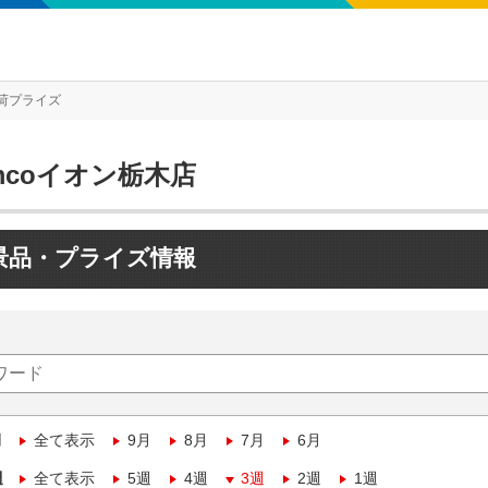
荷プライズ
mcoイオン栃木店
景品・プライズ情報
月
全て表示
9月
8月
7月
6月
週
全て表示
5週
4週
3週
2週
1週