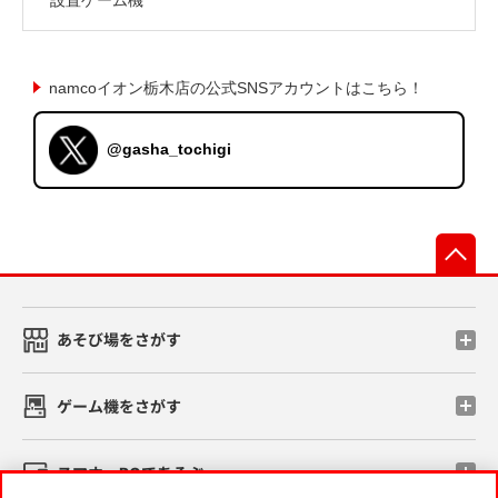
namcoイオン栃木店の公式SNSアカウントはこちら！
@gasha_tochigi
先
あそび場をさがす
ゲーム機をさがす
スマホ・PCであそぶ