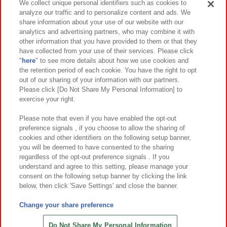
We collect unique personal identifiers such as cookies to
analyze our traffic and to personalize content and ads. We
イベント・キャンペーン
share information about your use of our website with our
analytics and advertising partners, who may combine it with
other information that you have provided to them or that they
have collected from your use of their services. Please click
"
here
" to see more details about how we use cookies and
関連会社
サステナビリティ
サイトポリシー
the retention period of each cookie. You have the right to opt
out of our sharing of your information with our partners.
プライバシーポリシー
ウェブアクセシビリティ方針と検証結果
Please click [Do Not Share My Personal Information] to
exercise your right.
お取引先さまとともに
食品のご提供について
カスタマーハラスメント対応方針
よくあるご質問・お問い合わせ
Please note that even if you have enabled the opt-out
preference signals , if you choose to allow the sharing of
cookies and other identifiers on the following setup banner,
you will be deemed to have consented to the sharing
regardless of the opt-out preference signals . If you
understand and agree to this setting, please manage your
consent on the following setup banner by clicking the link
below, then click 'Save Settings' and close the banner.
©Bandai Namco Amusement Inc.
©Bandai Namco Amusement Lab Inc.
Change your share preference
©Bandai Namco Experience Inc.
©HANAYASHIKI Co., Ltd. All Rights Reserved.
Do Not Share My Personal Information