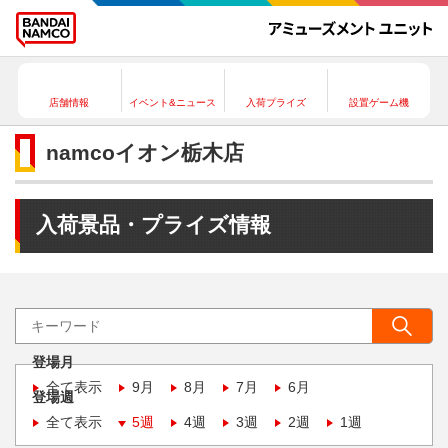
店舗情報
イベント&ニュース
入荷プライズ
設置ゲーム機
namcoイオン栃木店
入荷景品・プライズ情報
登場月
全て表示
9月
8月
7月
6月
登場週
全て表示
5週
4週
3週
2週
1週