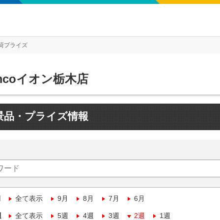
荷プライズ
mcoイオン栃木店
景品・プライズ情報
月
全て表示
9月
8月
7月
6月
週
全て表示
5週
4週
3週
2週
1週