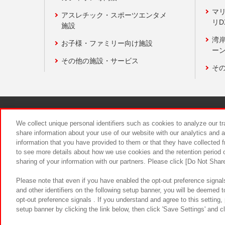
マ
アスレチック・スポーツエンタメ
リD
施設
湾
お子様・ファミリー向け施設
ーン
その他の施設・サービス
そ
関連会社
サステナビリティ
We collect unique personal identifiers such as cookies to analyze our t
share information about your use of our website with our analytics and 
information that you have provided to them or that they have collected f
食品のご提
to see more details about how we use cookies and the retention period o
sharing of your information with our partners. Please click [Do Not Shar
Please note that even if you have enabled the opt-out preference signals
and other identifiers on the following setup banner, you will be deemed 
opt-out preference signals . If you understand and agree to this setting
setup banner by clicking the link below, then click 'Save Settings' and c
©Bandai Namco Amusement Inc.
©Ba