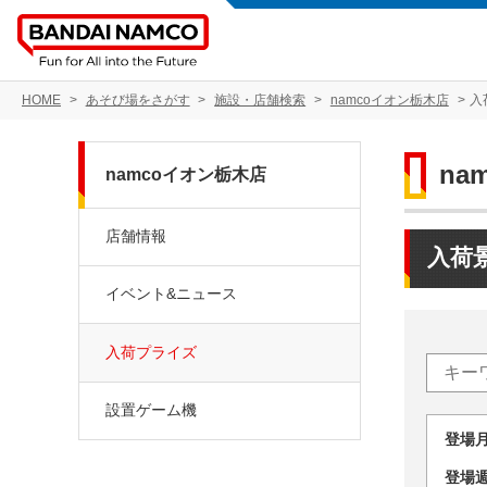
HOME
あそび場をさがす
施設・店舗検索
namcoイオン栃木店
入
na
namcoイオン栃木店
店舗情報
入荷
イベント&ニュース
入荷プライズ
設置ゲーム機
登場
登場