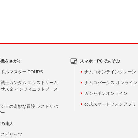
ム機をさがす
スマホ・PCであそぶ
ドルマスター TOURS
ナムコオンラインクレーン
動戦士ガンダム エクストリーム
ナムコパークス オンライ
ーサス２ インフィニットブース
ガシャポンオンライン
公式スマートフォンアプリ
ョジョの奇妙な冒険 ラストサバ
バー
鼓の達人
りスピリッツ