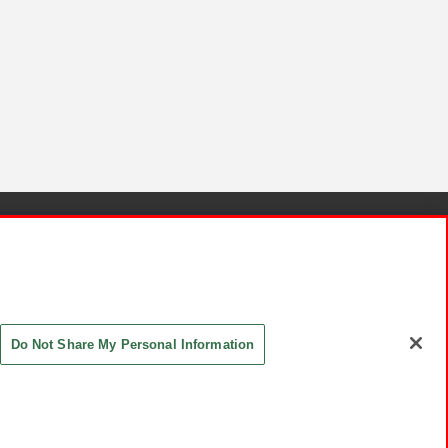
針と検証結果
お取引先さまとともに
お問い合わせ
Do Not Share My Personal Information
ASHIKI Co., Ltd. All Rights Reserved.