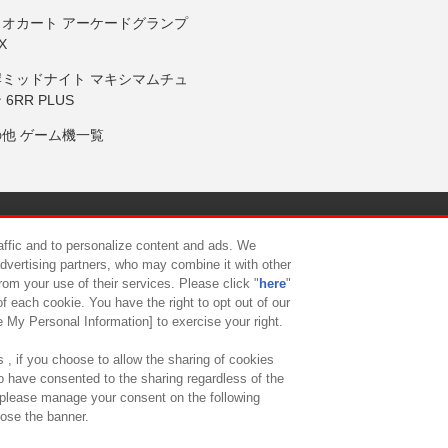
リオカート アーケードグランプ
X
岸ミッドナイト マキシマムチュ
 6RR PLUS
の他 ゲーム機一覧
サイトポリシー
プライバシーポリシー
ウェブアクセシビリティ方
raffic and to personalize content and ads. We
advertising partners, who may combine it with other
rom your use of their services. Please click "
here
"
供について
カスタマーハラスメント対応方針
よくあるご質問・
f each cookie. You have the right to opt out of our
e My Personal Information] to exercise your right.
 , if you choose to allow the sharing of cookies
to have consented to the sharing regardless of the
, please manage your consent on the following
lose the banner.
ndai Namco Amusement Lab Inc.
©Bandai Namco Experience Inc.
©HANAY