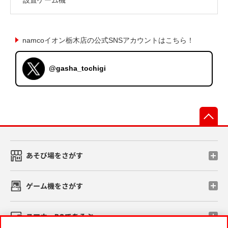
namcoイオン栃木店の公式SNSアカウントはこちら！
@gasha_tochigi
先
あそび場をさがす
ゲーム機をさがす
スマホ・PCであそぶ