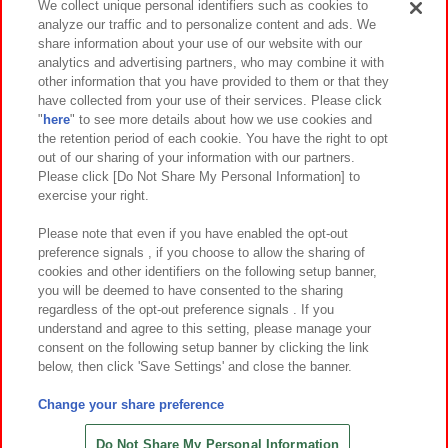
We collect unique personal identifiers such as cookies to
analyze our traffic and to personalize content and ads. We
イベント・キャンペーン
share information about your use of our website with our
analytics and advertising partners, who may combine it with
other information that you have provided to them or that they
have collected from your use of their services. Please click
"
here
" to see more details about how we use cookies and
関連会社
サステナビリティ
サイトポリシー
the retention period of each cookie. You have the right to opt
out of our sharing of your information with our partners.
プライバシーポリシー
ウェブアクセシビリティ方針と検証結果
Please click [Do Not Share My Personal Information] to
exercise your right.
お取引先さまとともに
食品のご提供について
カスタマーハラスメント対応方針
よくあるご質問・お問い合わせ
Please note that even if you have enabled the opt-out
preference signals , if you choose to allow the sharing of
cookies and other identifiers on the following setup banner,
you will be deemed to have consented to the sharing
regardless of the opt-out preference signals . If you
understand and agree to this setting, please manage your
consent on the following setup banner by clicking the link
below, then click 'Save Settings' and close the banner.
©Bandai Namco Amusement Inc.
©Bandai Namco Amusement Lab Inc.
Change your share preference
©Bandai Namco Experience Inc.
©HANAYASHIKI Co., Ltd. All Rights Reserved.
Do Not Share My Personal Information