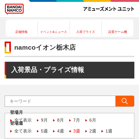
店舗情報
イベント&ニュース
入荷プライズ
設置ゲーム機
namcoイオン栃木店
入荷景品・プライズ情報
登場月
全て表示
9月
8月
7月
6月
登場週
全て表示
5週
4週
3週
2週
1週