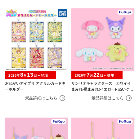
8
13
7
22
2026年
月
日～登場
2026年
月
日～登場
おねがいアイプリ アクリルカードキ
サンリオキャラクターズ カワイイ
ーホルダー
まみれ-星まみれ(イエロー)- ぬいぐる
み