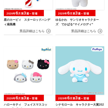
6
3
6
3
2026年
月第
週～登場
2026年
月第
週～登場
星のカービィ スターロッドハンデ
ゆるかわ サンリオキャラクター
ィ扇風機
ズ でかぱる“マイメロディ”
6
3
6
3
2026年
月第
週～登場
2026年
月第
週～登場
ハローキティ フェイスマスコッ
シナモロール キャラクター大賞202