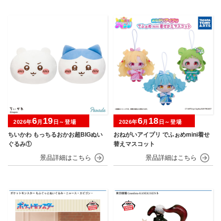
6
19
6
18
2026年
月
日～登場
2026年
月
日～登場
ちいかわ もっちるおかお超BIGぬい
おねがいアイプリ でふぉめmini着せ
ぐるみ①
替えマスコット