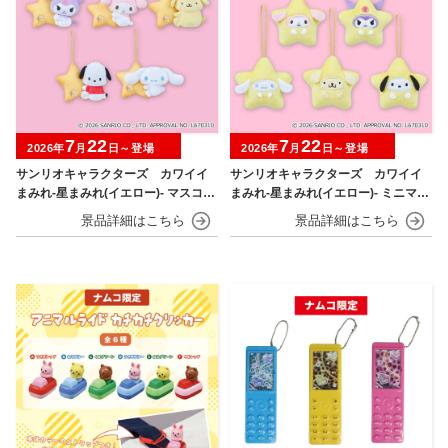
7
22
7
22
2026年
月
日～登場
2026年
月
日～登場
サンリオキャラクターズ カワイイ
サンリオキャラクターズ カワイイ
まみれ-星まみれ(イエロー)- マスコッ
まみれ-星まみれ(イエロー)- ミニマス
ト
コット