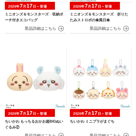
7
17
7
17
2026年
月
日～登場
2026年
月
日～登場
ミニオンズ＆モンスターズ 収納ポ
ミニオンズ＆モンスターズ 折りた
ーチ付きエコバッグ
たみストロボの傘風日傘
7
17
7
17
2026年
月
日～登場
2026年
月
日～登場
ちいかわ もっちるおかお超BIGぬい
ちいかわ ミニプラがまぐち
ぐるみ②