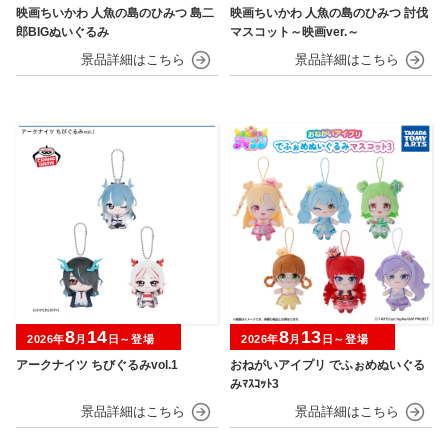
映画ちいかわ 人魚の島のひみつ 島二
映画ちいかわ 人魚の島のひみつ 討伐
郎BIGぬいぐるみ
マスコット～映画ver.～
8
14
8
13
2026年
月
日～登場
2026年
月
日～登場
アークナイツ ちびぐるみvol.1
おねがいアイプリ でふぉめぬいぐる
みﾏｽｺｯﾄ3