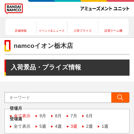
店舗情報
イベント&ニュース
入荷プライズ
設置ゲーム機
namcoイオン栃木店
入荷景品・プライズ情報
登場月
全て表示
9月
8月
7月
6月
登場週
全て表示
5週
4週
3週
2週
1週