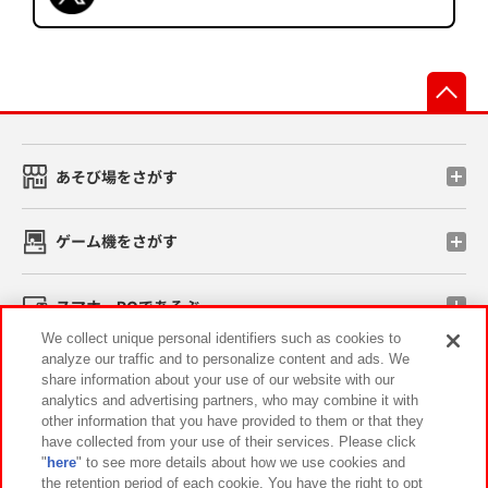
先
あそび場をさがす
ゲーム機をさがす
スマホ・PCであそぶ
We collect unique personal identifiers such as cookies to
analyze our traffic and to personalize content and ads. We
イベント・キャンペーン
share information about your use of our website with our
analytics and advertising partners, who may combine it with
other information that you have provided to them or that they
have collected from your use of their services. Please click
"
here
" to see more details about how we use cookies and
関連会社
サステナビリティ
サイトポリシー
the retention period of each cookie. You have the right to opt