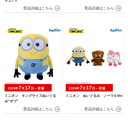
ギュア3
7
17
7
17
2026年
月
日～登場
2026年
月
日～登場
ミニオン キングサイズぬいぐる
ミニオン ぬいぐるみ ノーマルVer.
み“ボブ”