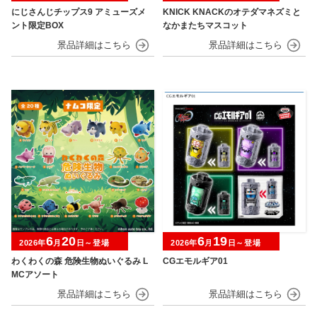
にじさんじチップス9 アミューズメ
KNICK KNACKのオテダマネズミと
ント限定BOX
なかまたちマスコット
6
20
6
19
2026年
月
日～登場
2026年
月
日～登場
わくわくの森 危険生物ぬいぐるみ L
CGエモルギア01
MCアソート