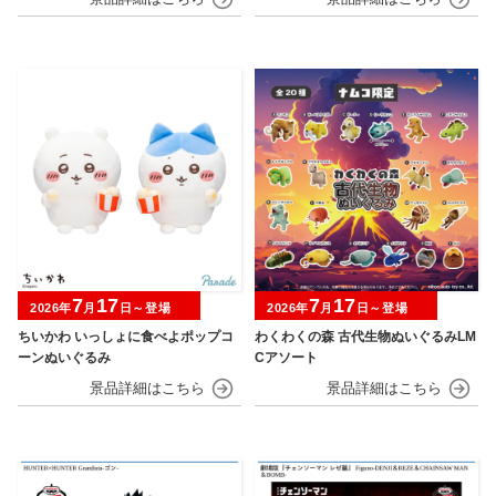
7
17
7
17
2026年
月
日～登場
2026年
月
日～登場
ちいかわ いっしょに食べよポップコ
わくわくの森 古代生物ぬいぐるみLM
ーンぬいぐるみ
Cアソート