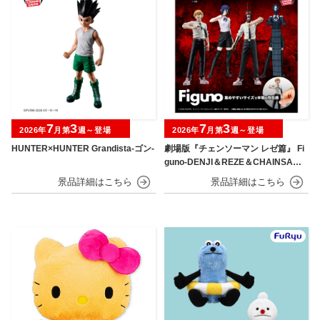
7
3
7
3
2026年
月第
週～登場
2026年
月第
週～登場
HUNTER×HUNTER Grandista-ゴン-
劇場版『チェンソーマン レゼ篇』 Fi
guno-DENJI＆REZE＆CHAINSAW
MAN＆BOMB-