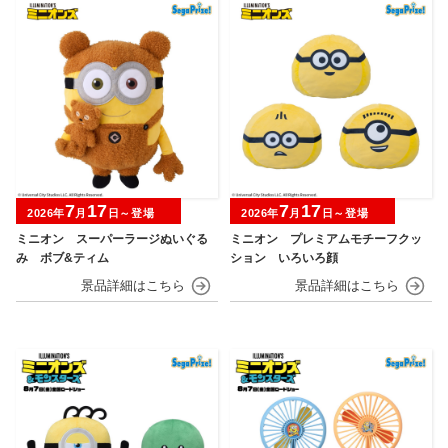
7
17
7
17
2026年
月
日～登場
2026年
月
日～登場
ミニオン スーパーラージぬいぐる
ミニオン プレミアムモチーフクッ
み ボブ&ティム
ション いろいろ顔