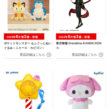
6
3
6
3
2026年
月第
週～登場
2026年
月第
週～登場
ポケットモンスター もふぐっとぬい
東京喰種 Grandista-KANEKI KEN
ぐるみ～ニャース・カビゴン～
Ⅱ-