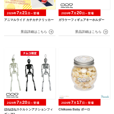
7
21
7
20
2026年
月
日～登場
2026年
月
日～登場
アニマルライド カチカチクリッカー
ガラケーフィギュアキーホルダー
7
20
7
17
2026年
月
日～登場
2026年
月
日～登場
ほねほねスケルトンアクションフィ
Chiikawa Baby ボーロ