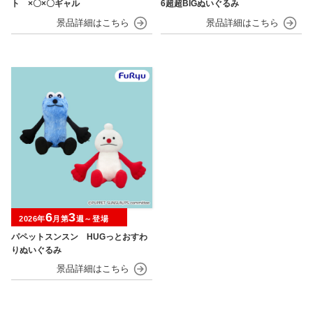
ト ×〇×〇ギャル
6超超BIGぬいぐるみ
6
3
2026年
月第
週～登場
パペットスンスン HUGっとおすわ
りぬいぐるみ