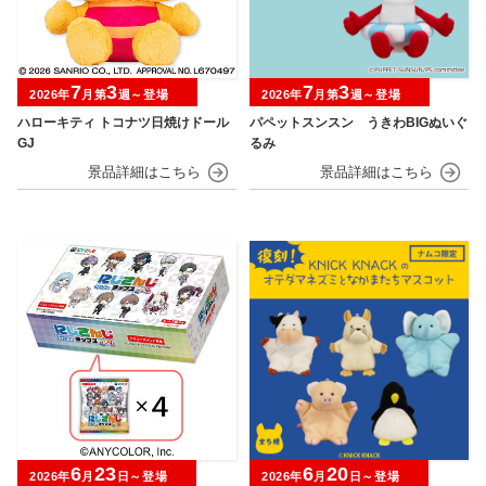
7
3
7
3
2026年
月第
週～登場
2026年
月第
週～登場
ハローキティ トコナツ日焼けドール
パペットスンスン うきわBIGぬいぐ
GJ
るみ
6
23
6
20
2026年
月
日～登場
2026年
月
日～登場