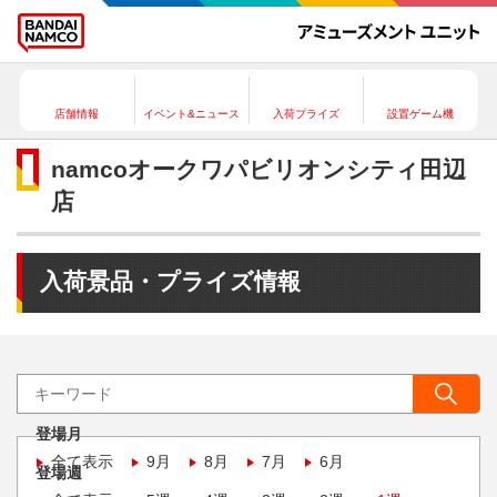
店舗情報
イベント&ニュース
入荷プライズ
設置ゲーム機
namcoオークワパビリオンシティ田辺
店
入荷景品・プライズ情報
登場月
全て表示
9月
8月
7月
6月
登場週