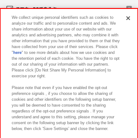
スマホ・PCであそぶ
We collect unique personal identifiers such as cookies to
analyze our traffic and to personalize content and ads. We
イベント・キャンペーン
share information about your use of our website with our
analytics and advertising partners, who may combine it with
other information that you have provided to them or that they
have collected from your use of their services. Please click
"
here
" to see more details about how we use cookies and
関連会社
サステナビリティ
サイトポリシー
the retention period of each cookie. You have the right to opt
out of our sharing of your information with our partners.
プライバシーポリシー
ウェブアクセシビリティ方針と検証結果
Please click [Do Not Share My Personal Information] to
exercise your right.
お取引先さまとともに
食品のご提供について
カスタマーハラスメント対応方針
よくあるご質問・お問い合わせ
Please note that even if you have enabled the opt-out
preference signals , if you choose to allow the sharing of
cookies and other identifiers on the following setup banner,
you will be deemed to have consented to the sharing
regardless of the opt-out preference signals . If you
understand and agree to this setting, please manage your
consent on the following setup banner by clicking the link
below, then click 'Save Settings' and close the banner.
©Bandai Namco Amusement Inc.