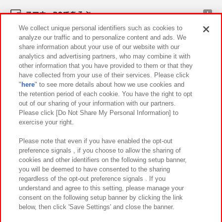
スマホ・PCであそぶ
We collect unique personal identifiers such as cookies to
analyze our traffic and to personalize content and ads. We
イベント・キャンペーン
share information about your use of our website with our
analytics and advertising partners, who may combine it with
other information that you have provided to them or that they
have collected from your use of their services. Please click
"
here
" to see more details about how we use cookies and
関連会社
サステナビリティ
サイトポリシー
the retention period of each cookie. You have the right to opt
out of our sharing of your information with our partners.
プライバシーポリシー
ウェブアクセシビリティ方針と検証結果
Please click [Do Not Share My Personal Information] to
exercise your right.
お取引先さまとともに
食品のご提供について
カスタマーハラスメント対応方針
よくあるご質問・お問い合わせ
Please note that even if you have enabled the opt-out
preference signals , if you choose to allow the sharing of
cookies and other identifiers on the following setup banner,
you will be deemed to have consented to the sharing
regardless of the opt-out preference signals . If you
understand and agree to this setting, please manage your
consent on the following setup banner by clicking the link
below, then click 'Save Settings' and close the banner.
©Bandai Namco Amusement Inc.