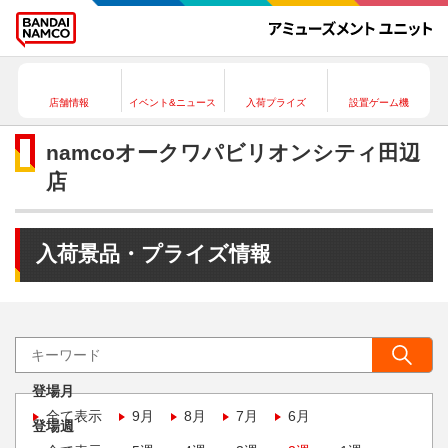
店舗情報
イベント&ニュース
入荷プライズ
設置ゲーム機
namcoオークワパビリオンシティ田辺
店
入荷景品・プライズ情報
登場月
全て表示
9月
8月
7月
6月
登場週