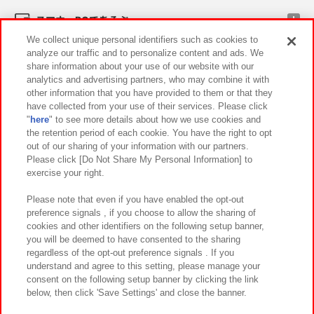
スマホ・PCであそぶ
We collect unique personal identifiers such as cookies to
analyze our traffic and to personalize content and ads. We
イベント・キャンペーン
share information about your use of our website with our
analytics and advertising partners, who may combine it with
other information that you have provided to them or that they
have collected from your use of their services. Please click
"
here
" to see more details about how we use cookies and
関連会社
サステナビリティ
サイトポリシー
the retention period of each cookie. You have the right to opt
out of our sharing of your information with our partners.
プライバシーポリシー
ウェブアクセシビリティ方針と検証結果
Please click [Do Not Share My Personal Information] to
exercise your right.
お取引先さまとともに
食品のご提供について
カスタマーハラスメント対応方針
よくあるご質問・お問い合わせ
Please note that even if you have enabled the opt-out
preference signals , if you choose to allow the sharing of
cookies and other identifiers on the following setup banner,
you will be deemed to have consented to the sharing
regardless of the opt-out preference signals . If you
understand and agree to this setting, please manage your
consent on the following setup banner by clicking the link
below, then click 'Save Settings' and close the banner.
©Bandai Namco Amusement Inc.