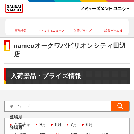
店舗情報
イベント&ニュース
入荷プライズ
設置ゲーム機
namcoオークワパビリオンシティ田辺
店
入荷景品・プライズ情報
登場月
全て表示
9月
8月
7月
6月
登場週