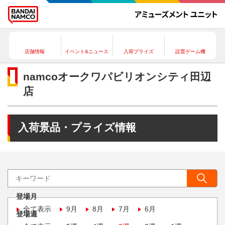
店舗情報
イベント&ニュース
入荷プライズ
設置ゲーム機
namcoオークワパビリオンシティ田辺
店
入荷景品・プライズ情報
登場月
全て表示
9月
8月
7月
6月
登場週